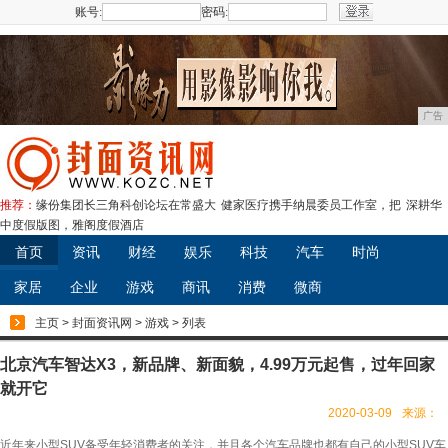
账号:
密码:
注册
广告
推荐：
缘份集团长三角科创论坛在常盛大
健家医疗携手纳晨委员工作室，把
深耕华
中度假版图，雅阁度假酒店
首页
资讯
财经
娱乐
科技
汽车
时尚
家居
企业
游戏
商讯
消费
微商
主页
>
封面资讯网
>
游戏
> 列表
北京汽车智达X3，新品牌、新面貌，4.99万元起售，过年回家
就开它
2020-03-09
来源：
近年来小型SUV备受年轻消费者的关注，并且各个汽车品牌也都有自己的小型SUV车