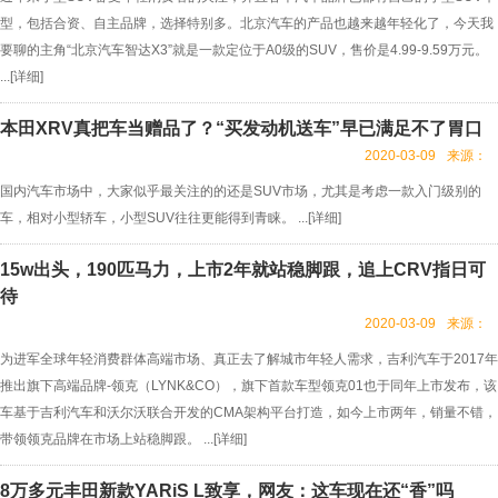
型，包括合资、自主品牌，选择特别多。北京汽车的产品也越来越年轻化了，今天我
要聊的主角“北京汽车智达X3”就是一款定位于A0级的SUV，售价是4.99-9.59万元。
...[
详细
]
本田XRV真把车当赠品了？“买发动机送车”早已满足不了胃口
2020-03-09
来源：
国内汽车市场中，大家似乎最关注的的还是SUV市场，尤其是考虑一款入门级别的
车，相对小型轿车，小型SUV往往更能得到青睐。 ...[
详细
]
15w出头，190匹马力，上市2年就站稳脚跟，追上CRV指日可
待
2020-03-09
来源：
为进军全球年轻消费群体高端市场、真正去了解城市年轻人需求，吉利汽车于2017年
推出旗下高端品牌-领克（LYNK&CO），旗下首款车型领克01也于同年上市发布，该
车基于吉利汽车和沃尔沃联合开发的CMA架构平台打造，如今上市两年，销量不错，
带领领克品牌在市场上站稳脚跟。 ...[
详细
]
8万多元丰田新款YARiS L致享，网友：这车现在还“香”吗