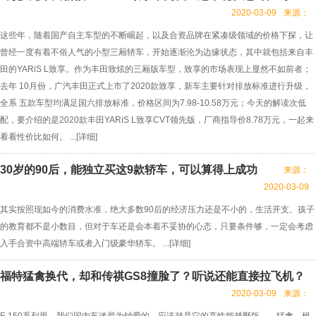
2020-03-09
来源：
这些年，随着国产自主车型的不断崛起，以及合资品牌在紧凑级领域的价格下探，让
曾经一度有着不俗人气的小型三厢轿车，开始逐渐沦为边缘状态，其中就包括来自丰
田的YARiS L致享。作为丰田致炫的三厢版车型，致享的市场表现上显然不如前者；
去年 10月份，广汽丰田正式上市了2020款致享，新车主要针对排放标准进行升级，
全系 五款车型均满足国六排放标准，价格区间为7.98-10.58万元；今天的解读次低
配，要介绍的是2020款丰田YARiS L致享CVT领先版，厂商指导价8.78万元，一起来
看看性价比如何。 ...[
详细
]
30岁的90后，能独立买这9款轿车，可以算得上成功
来源：
2020-03-09
其实按照现如今的消费水准，绝大多数90后的经济压力还是不小的，生活开支、孩子
的教育都不是小数目，但对于车还是会本着不妥协的心态，只要条件够，一定会考虑
入手合资中高端轿车或者入门级豪华轿车。 ...[
详细
]
福特猛禽换代，却和传祺GS8撞脸了？听说还能直接拉飞机？
2020-03-09
来源：