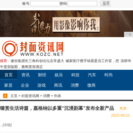
账号:
密码:
注册
广告
推荐：
缘份集团长三角科创论坛在常盛大
健家医疗携手纳晨委员工作室，把
深耕华
中度假版图，雅阁度假酒店
首页
资讯
财经
娱乐
科技
汽车
时尚
家居
企业
游戏
商讯
消费
微商
主页
>
封面资讯网
>
消费
> 列表
臻赏生活诗篇，嘉格纳以多重“沉浸剧幕”发布全新产品
来源：
2025-09-22
...[
详细
]