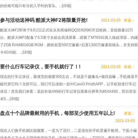
的价格可能只有当初入手时的零头。...[
详细
]
参与活动送神码 酷派大神F2将限量开抢!
2021-03-05
来源：
酷派大神F2即将于9月2日正式在京东商城和QQ空间同时开启抢购，首批限量10万
台。酷派大神F2配备了5.5英寸全贴合高清屏幕，搭载了MT6592真八核处理器，内建
了2GB RAM和16GB ROM，拥有前置500万像素+后置1300万像素双镜头，并支持双
卡4G功能。...[
详细
]
要什么行车记录仪，要手机就行了！!
2021-03-05
来源：
现在的行车记录仪，最便宜的都要300左右，不就是个摄像头+储存器嘛，手机难道不
能代替它吗？当然可以，我们可以借助一款叫CaroO Pro的APP，让手机秒变行车记
录仪！首先我们来看：某款价值499的行车记录仪屏幕分辨率为854X480，而目前安
卓5....[
详细
]
盘点十个品牌最耐用的手机，每部至少使用五年以上!
来源：
2021-03-05
现在人们换手机都比较频繁，一是为了流行，二是现在的手机普遍不耐用。下面小编