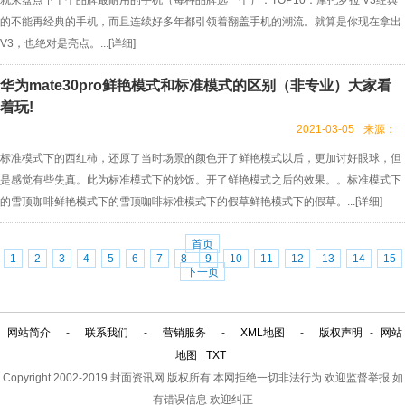
就来盘点下十个品牌最耐用的手机（每种品牌选一个）：TOP10：摩托罗拉 V3经典
的不能再经典的手机，而且连续好多年都引领着翻盖手机的潮流。就算是你现在拿出
V3，也绝对是亮点。...[
详细
]
华为mate30pro鲜艳模式和标准模式的区别（非专业）大家看
着玩!
2021-03-05
来源：
标准模式下的西红柿，还原了当时场景的颜色开了鲜艳模式以后，更加讨好眼球，但
是感觉有些失真。此为标准模式下的炒饭。开了鲜艳模式之后的效果。。标准模式下
的雪顶咖啡鲜艳模式下的雪顶咖啡标准模式下的假草鲜艳模式下的假草。...[
详细
]
首页
1
2
3
4
5
6
7
8
9
10
11
12
13
14
15
下一页
网站简介
-
联系我们
-
营销服务
-
XML地图
-
版权声明
-
网站
地图
TXT
Copyright 2002-2019
封面资讯网
版权所有 本网拒绝一切非法行为 欢迎监督举报 如
有错误信息 欢迎纠正