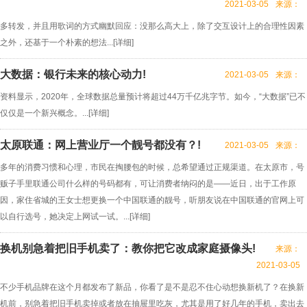
2021-03-05
来源：
多转发，并且用歌词的方式幽默回应：没那么高大上，除了交互设计上的合理性因素
之外，还基于一个朴素的想法...[
详细
]
大数据：银行未来的核心动力!
2021-03-05
来源：
资料显示，2020年，全球数据总量预计将超过44万千亿兆字节。如今，“大数据”已不
仅仅是一个新兴概念。...[
详细
]
太原联通：网上营业厅一个靓号都没有？!
2021-03-05
来源：
多年的消费习惯和心理，市民在掏腰包的时候，总希望通过正规渠道。在太原市，号
贩子手里联通公司什么样的号码都有，可让消费者纳闷的是——近日，出于工作原
因，家住省城的王女士想更换一个中国联通的靓号，听朋友说在中国联通的官网上可
以自行选号，她决定上网试一试。...[
详细
]
换机别急着把旧手机卖了：教你把它改成家庭摄像头!
来源：
2021-03-05
不少手机品牌在这个月都发布了新品，你看了是不是忍不住心动想换新机了？在换新
机前，别急着把旧手机卖掉或者放在抽屉里吃灰，尤其是用了好几年的手机，卖出去