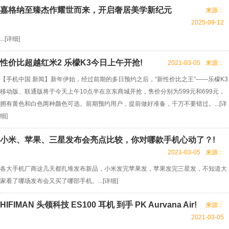
嘉格纳至臻杰作耀世而来，开启奢居美学新纪元
来源：
2025-09-12
...[
详细
]
性价比超越红米2 乐檬K3今日上午开抢!
2021-03-05
来源：
【手机中国 新闻】新年伊始，经过前期的多日预约之后，“新性价比之王”——乐檬K3
移动版、联通版将于今天上午10点半在京东商城开抢，售价分别为599元和699元，
拥有黄色和白色两种颜色可选。前期预约用户，提前做好准备，千万不要错过。...[
详
细
]
小米、苹果、三星发布会亮点比较，你对哪款手机心动了？!
2021-03-05
来源：
各大手机厂商这几天都扎堆发布新品，小米发完苹果发，苹果发完三星发，不知道大
家看了哪场发布会又买了哪部手机。...[
详细
]
HIFIMAN 头领科技 ES100 耳机 到手 PK Aurvana Air!
来源：
2021-03-05