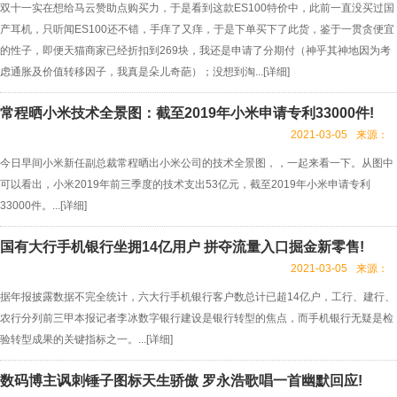
双十一实在想给马云赞助点购买力，于是看到这款ES100特价中，此前一直没买过国
产耳机，只听闻ES100还不错，手痒了又痒，于是下单买下了此货，鉴于一贯贪便宜
的性子，即便天猫商家已经折扣到269块，我还是申请了分期付（神乎其神地因为考
虑通胀及价值转移因子，我真是朵儿奇葩）；没想到淘...[
详细
]
常程晒小米技术全景图：截至2019年小米申请专利33000件!
2021-03-05
来源：
今日早间小米新任副总裁常程晒出小米公司的技术全景图，，一起来看一下。从图中
可以看出，小米2019年前三季度的技术支出53亿元，截至2019年小米申请专利
33000件。...[
详细
]
国有大行手机银行坐拥14亿用户 拼夺流量入口掘金新零售!
2021-03-05
来源：
据年报披露数据不完全统计，六大行手机银行客户数总计已超14亿户，工行、建行、
农行分列前三甲本报记者李冰数字银行建设是银行转型的焦点，而手机银行无疑是检
验转型成果的关键指标之一。...[
详细
]
数码博主讽刺锤子图标天生骄傲 罗永浩歌唱一首幽默回应!