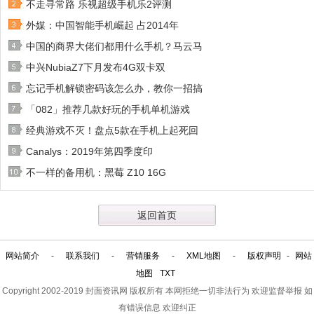
不走寻常路 乐视超级手机乐2评测
外媒：中国智能手机崛起 占2014年
中国的商界大佬们都用什么手机？马云马
中兴NubiaZ7下月发布4G双卡双
忘记手机解锁密码该怎么办，教你一招搞
「082」推荐几款好玩的手机单机游戏
经典游戏不灭！盘点5款在手机上起死回
Canalys：2019年第四季度印
不一样的备用机：黑莓 Z10 16G
返回首页
网站简介
-
联系我们
-
营销服务
-
XML地图
-
版权声明
-
网站
地图
TXT
Copyright 2002-2019
封面资讯网
版权所有 本网拒绝一切非法行为 欢迎监督举报 如
有错误信息 欢迎纠正