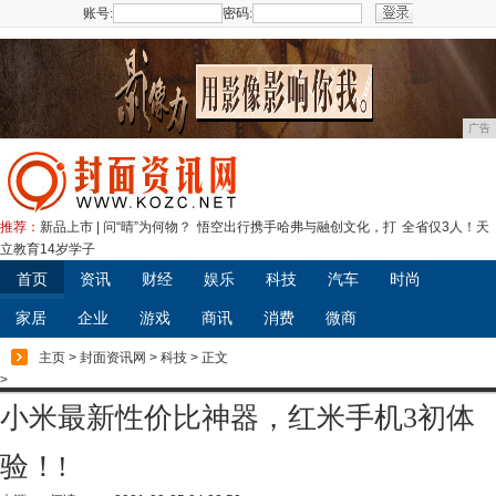
账号:
密码:
注册
广告
推荐：
新品上市 | 问“晴”为何物？
悟空出行携手哈弗与融创文化，打
全省仅3人！天
立教育14岁学子
首页
资讯
财经
娱乐
科技
汽车
时尚
家居
企业
游戏
商讯
消费
微商
主页
>
封面资讯网
>
科技
> 正文
>
小米最新性价比神器，红米手机3初体
验！!