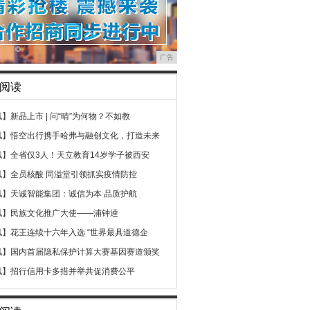
广告
阅读
讯】
新品上市 | 问“晴”为何物？不如教
讯】
悟空出行携手哈弗与融创文化，打造未来
讯】
全省仅3人！天立教育14岁学子被西安
讯】
全员核酸 同溢堂引领抓实疫情防控
讯】
天诚智能集团：诚信为本 品质护航
讯】
民族文化推广大使——浦钟逵
讯】
花王连续十六年入选 “世界最具道德企
讯】
国内首届隐私保护计算大赛基因赛道颁奖
讯】
招行信用卡多措并举共促消费公平