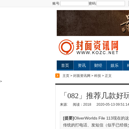
账号:
密码:
首页
资讯
财经
娱乐
主页
>
封面资讯网
>
科技
> 正文
>
「082」推荐几款好
来源:
阅读：2018
2020-05-13 09:51:1
[提要]
OliverWorlds File
传统的打电话、发短信（似乎已经很