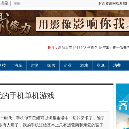
注册
封面资讯网欢迎您!
推荐：
新品上市 | 问“晴”为何物？
悟空出行携手哈弗
科技
汽车
时尚
家居
企业
游戏
商讯
消费
玩的手机单机游戏
4
 113现在的这个时代，手机似乎已经可以满足生活中一切的需求了，除了
少有人用了，我的手机短信基本上只有运营商和亲爱的骗子