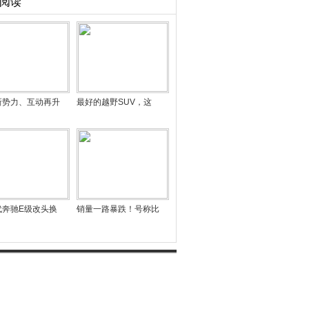
阅读
新势力、互动再升
最好的越野SUV，这
代奔驰E级改头换
销量一路暴跌！号称比