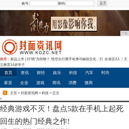
账号:
密码:
注册
广告
推荐：
新品上市 | 问“晴”为何物？
悟空出行携手哈弗与融创文化，打
全省仅3人！天
立教育14岁学子
首页
资讯
财经
娱乐
科技
汽车
时尚
家居
企业
游戏
商讯
消费
微商
主页
>
封面资讯网
>
科技
> 正文
>
经典游戏不灭！盘点5款在手机上起死
回生的热门经典之作!