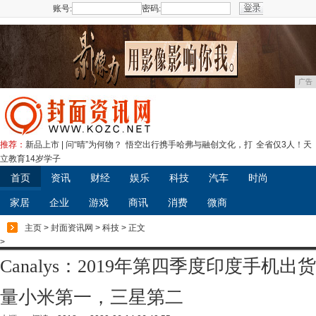
账号:
密码:
注册
广告
推荐：
新品上市 | 问“晴”为何物？
悟空出行携手哈弗与融创文化，打
全省仅3人！天
立教育14岁学子
首页
资讯
财经
娱乐
科技
汽车
时尚
家居
企业
游戏
商讯
消费
微商
主页
>
封面资讯网
>
科技
> 正文
>
Canalys：2019年第四季度印度手机出货
量小米第一，三星第二