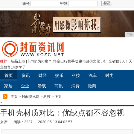
账号:
密码:
注册
广告
推荐：
新品上市 | 问“晴”为何物？
悟空出行携手哈弗与融创文化，打
全省仅3人！天
立教育14岁学子
首页
资讯
财经
娱乐
科技
汽车
时尚
家居
企业
游戏
商讯
消费
微商
主页
>
封面资讯网
>
科技
> 正文
>
手机壳材质对比：优缺点都不容忽视
来源:
阅读：2237
2020-05-13 04:02:57