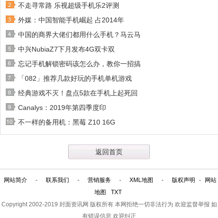
不走寻常路 乐视超级手机乐2评测
外媒：中国智能手机崛起 占2014年
中国的商界大佬们都用什么手机？马云马
中兴NubiaZ7下月发布4G双卡双
忘记手机解锁密码该怎么办，教你一招搞
「082」推荐几款好玩的手机单机游戏
经典游戏不灭！盘点5款在手机上起死回
Canalys：2019年第四季度印
不一样的备用机：黑莓 Z10 16G
返回首页
网站简介
-
联系我们
-
营销服务
-
XML地图
-
版权声明
-
网站
地图
TXT
Copyright 2002-2019
封面资讯网
版权所有 本网拒绝一切非法行为 欢迎监督举报 如
有错误信息 欢迎纠正