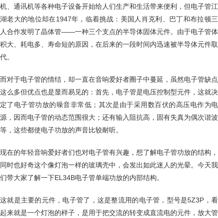
机、通讯机等各种电子设备开始给人们生产和生活带来便利，但电子管江
湖老大的地位却在1947年，临着挑战：美国人肖克利、巴丁和布拉顿三
人合作发明了晶体管——一种三个支点的半导体固体元件。由于电子管体
积大、耗电多、寿命短的原因，在后来的一段时间内迅速被半导体元件取
代。
而对于电子管的情结，却一直在音响爱好者圈子中蔓延，虽然电子管缺点
这么多但优点也是显而易见的：首先，电子管是电压控制型元件，这就决
定了电子管功放的噪音非常低；其次是由于采用数百伏的高压电作为电
源，因而电子管的动态范围很大；还有输入阻抗高，固有失真为偶次谐波
等，这些都使电子功放的声音比较耐听。
现在的年轻音响爱好者们也对电子管有兴趣，想了解电子管功放的结构，
同时也好奇这个像灯泡一样的玻璃壳中，会发出如此迷人的光晕。今天我
们带大家了解一下EL34B电子管单端功放的内部结构。
这就是主要的元件，电子管了，这是整流用的电子管，型号是5Z3P，看
起来就是一个灯泡的样子，是用于把交流的转变成直流电的元件，放大管