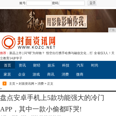
账号:
密码:
注册
广告
推荐：
新品上市 | 问“晴”为何物？
悟空出行携手哈弗与融创文化，打
全省仅3人！天
立教育14岁学子
首页
资讯
财经
娱乐
科技
汽车
时尚
家居
企业
游戏
商讯
消费
微商
主页
>
封面资讯网
>
消费
> 正文
>
盘点安卓手机上5款功能强大的冷门
APP，其中一款小偷都吓哭!