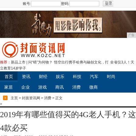
账号:
密码:
注册
广告
推荐：
新品上市 | 问“晴”为何物？
悟空出行携手哈弗与融创文化，打
全省仅3人！天
立教育14岁学子
首页
资讯
财经
娱乐
科技
汽车
时尚
家居
企业
游戏
商讯
消费
微商
主页
>
封面资讯网
>
消费
> 正文
>
2019年有哪些值得买的4G老人手机？这
4款必买