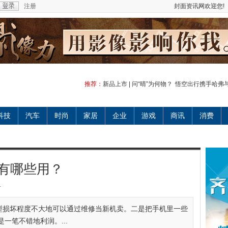
注册
封面资讯网欢迎您!
推荐：
新品上市 | 问“晴”为何物？
悟空出行携手哈弗
科技
汽车
时尚
家居
企业
游戏
商讯
消费
有哪些用？
1
型损坏程度不大地可以通过维修当新机卖。二是把手机里一些
一笔不错地利润。...