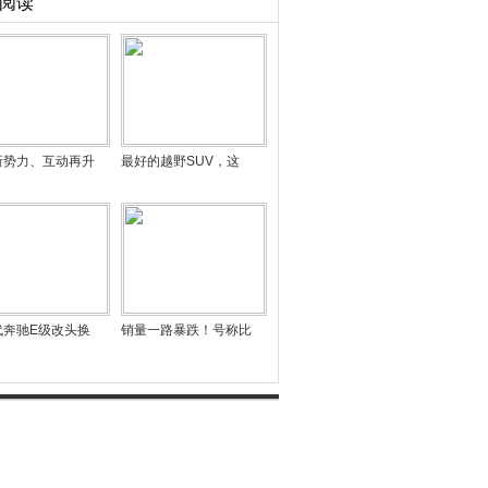
阅读
新势力、互动再升
最好的越野SUV，这
代奔驰E级改头换
销量一路暴跌！号称比