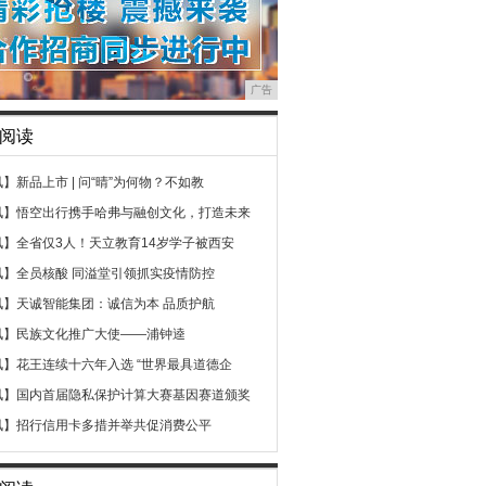
广告
阅读
讯】
新品上市 | 问“晴”为何物？不如教
讯】
悟空出行携手哈弗与融创文化，打造未来
讯】
全省仅3人！天立教育14岁学子被西安
讯】
全员核酸 同溢堂引领抓实疫情防控
讯】
天诚智能集团：诚信为本 品质护航
讯】
民族文化推广大使——浦钟逵
讯】
花王连续十六年入选 “世界最具道德企
讯】
国内首届隐私保护计算大赛基因赛道颁奖
讯】
招行信用卡多措并举共促消费公平