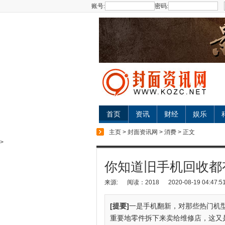
账号:
密码:
首页
资讯
财经
娱乐
主页
>
封面资讯网
>
消费
> 正文
>
你知道旧手机回收都
来源:
阅读：2018
2020-08-19 04:47:5
[提要]
一是手机翻新，对那些热门机
重要地零件拆下来卖给维修店，这又是