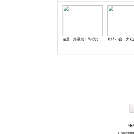
销量一路暴跌！号称比
月销78台，大众
网
Copyrigh