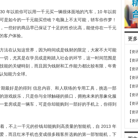
0 年以前你可以用一千元买一辆很体面地的汽车，10 年以前
可是如今的一千元能买些啥？电脑上不太可能，轿车你作梦！
，一些好的商品早已保证了十足的性价比高，能使你在一千元
的客户体验。
更多
方法在认知这世界，因为時间或是钱财的限定，大家不大可能
【资
一切，尤其是在学员或是刚踏入社会的环节，这一时间范围是
【资
技能的关键時刻，而且因为钱财和工作能力都比较有限，年青
【资
认知能力全球。
【资
【资
期最好是的得到 信息内容、和人联络的专用工具，挑选一部
【资
的游戏娱乐，只是你与全球触碰的插口，拥抱未来的形象化服
【资
一套房或是一辆车，可是你却能购到一部好的手机上，你得到
【资
【资
，不上一千元的价钱却能购到高质量的智能机，自 2013 年
爱，而且红米手机也变成很多顾客所选购的第一部智能机，下