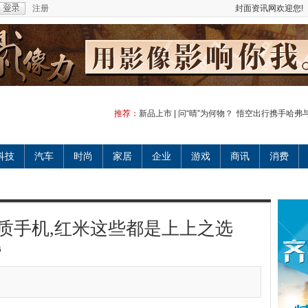
注册
封面资讯网欢迎您!
推荐：
新品上市 | 问“晴”为何物？
悟空出行携手哈弗
科技
汽车
时尚
家居
企业
游戏
商讯
消费
品质手机,红米这些都是上上之选
6