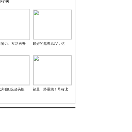
阅读
新势力、互动再升
最好的越野SUV，这
代奔驰E级改头换
销量一路暴跌！号称比