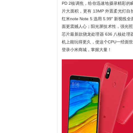
PD 2核调焦，给你迅速地摄录精彩的
片大面积，更有 13MP 外置柔光
红米note Note 5 选用 5.99"
面更震撼人心；阳光屏技术性，强光照
芯片最新款骁龙处理器 636 八核处理器
机上能玩得更久，使这个CPU一经面世就备
登录小米商城，掌握大量！