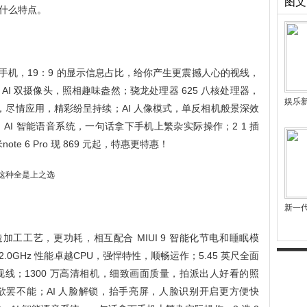
图文
什么特点。
 异型全面屏手机，19：9 的显示信息占比，给你产生更震撼人心的视线，
 AI 双摄像头，照相趣味盎然；骁龙处理器 625 八核处理器，
娱乐
量，尽情应用，精彩纷呈持续；AI 人像模式，单反相机般景深效
AI 智能语音系统，一句话拿下手机上繁杂实际操作；2 1 插
te 6 Pro 现 869 元起，特惠更特惠！
新一
m 制造加工工艺，更功耗，相互配合 MIUI 9 智能化节电和睡眠模
 2.0GHz 性能卓越CPU，强悍特性，顺畅运作；5.45 英尺全面
线；1300 万高清相机，细致画面质量，拍派出人好看的照
，欲罢不能；AI 人脸解锁，抬手亮屏，人脸识别开启更方便快