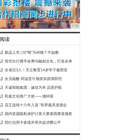
广告
阅读
讯】
新品上市 | 问“晴”为何物？不如教
讯】
悟空出行携手哈弗与融创文化，打造未来
讯】
全省仅3人！天立教育14岁学子被西安
讯】
全员核酸 同溢堂引领抓实疫情防控
讯】
天诚智能集团：诚信为本 品质护航
讯】
民族文化推广大使——浦钟逵
讯】
花王连续十六年入选 “世界最具道德企
讯】
国内首届隐私保护计算大赛基因赛道颁奖
讯】
招行信用卡多措并举共促消费公平