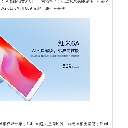
；AI 智能语音系统，一句话拿下手机上繁杂实际操作；3 选 2
note 6A 现 569 元起，廉价享奢侈！
里的照相权威专家，1.4μm 超大型清晰度，弱光照相更清楚；Dual