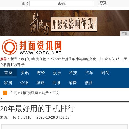
账号:
密码:
注册
广告
推荐：
新品上市 | 问“晴”为何物？
悟空出行携手哈弗与融创文化，打
全省仅3人！天
立教育14岁学子
首页
资讯
财经
娱乐
科技
汽车
时尚
家居
企业
游戏
商讯
消费
微商
主页
>
封面资讯网
>
消费
> 正文
>
20年最好用的手机排行
来源:
阅读：1918
2020-10-28 04:02:17