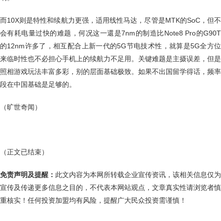
而10X则是特性和续航力更强，适用线性马达，尽管是MTK的SoC，但不
会有耗电量过快的难题，何况这一還是7nm的制造比Note8 Pro的G90T
的12nm许多了，相互配合上新一代的5G节电技术性，就算是5G全方位
来临时性也不必担心手机上的续航力不足用。关键难题是主摄误差，但是
照相游戏玩法丰富多彩，别的层面基础极致。如果不出国留学得话，频率
段在中国基础是足够的。
（旷世奇闻）
（正文已结束）
免责声明及提醒：
此文内容为本网所转载企业宣传资讯，该相关信息仅为
宣传及传递更多信息之目的，不代表本网站观点，文章真实性请浏览者慎
重核实！任何投资加盟均有风险，提醒广大民众投资需谨慎！