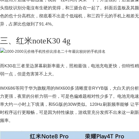
头指纹识别分毫沒有生硬的觉得，和三摄合在一起了。斜面后盖板及其颜
色的也十分高档次，彻底看不出是个低端机，和三四千元的手机上相差无
异，占屏比也做到了91.4%。
三、红米noteK30 4g
而K30在三者里边屏幕刷新率最大，照相最強，电池充电更快，但特性稍
弱一点，但是危害算不上大。
IMX686等同于华为旗舰用的IMX600多清晰度非RYYB版，大白天的分析
力更强，夜里的分析力弱一些，可是色偏难题相对性少多了。电池充电速
率大约一小时上下填满，和5G版的30W类似。120Hz刷新频率能够 让平
时程序运行更顺畅，可是因为特性缘故，游戏里充分发挥不出来这一刷新
频率。