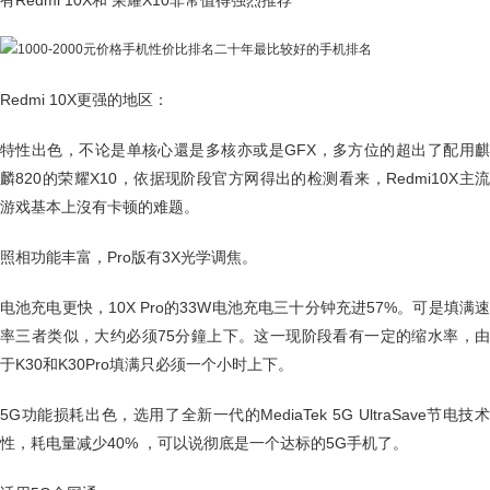
有Redmi 10X和 荣耀X10非常值得强烈推荐
Redmi 10X更强的地区：
特性出色，不论是单核心還是多核亦或是GFX，多方位的超出了配用麒
麟820的荣耀X10，依据现阶段官方网得出的检测看来，Redmi10X主流
游戏基本上沒有卡顿的难题。
照相功能丰富，Pro版有3X光学调焦。
电池充电更快，10X Pro的33W电池充电三十分钟充进57%。可是填满速
率三者类似，大约必须75分鐘上下。这一现阶段看有一定的缩水率，由
于K30和K30Pro填满只必须一个小时上下。
5G功能损耗出色，选用了全新一代的MediaTek 5G UltraSave节电技术
性，耗电量减少40% ，可以说彻底是一个达标的5G手机了。