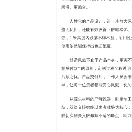
顺滑、更贴合。
人性化的产品设计，进一步放大佩
盈无负担，还能有效改善下眼睑松弛、
强，2 米高度内跌落不碎不裂，耐用
使用依然能保持出色适配度。
舒适佩戴不止于产品本身，更离不
意后付款” 的原则，定制过程全程透
后顾之忧。产品交付后，工作人员会细
导，让每一位患者都能安心佩戴、长久
从源头材料的严苛甄选，到定制工
航，双绘义眼始终以患者体验为核心，
眼切实解决义眼佩戴不适的痛点，助力