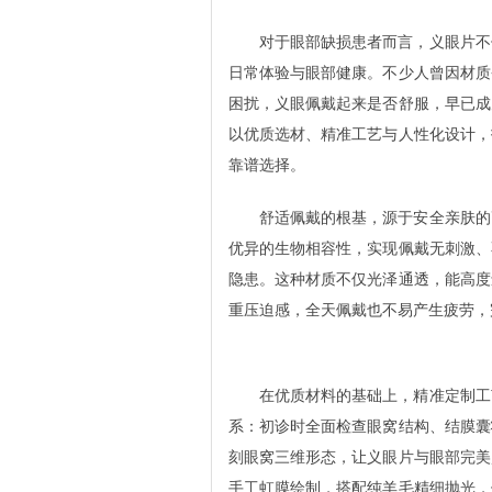
对于眼部缺损患者而言，义眼片不
日常体验与眼部健康。不少人曾因材质
困扰，义眼佩戴起来是否舒服，早已成
以优质选材、精准工艺与人性化设计，
靠谱选择。
舒适佩戴的根基，源于安全亲肤的
优异的生物相容性，实现佩戴无刺激、
隐患。这种材质不仅光泽通透，能高度
重压迫感，全天佩戴也不易产生疲劳，
在优质材料的基础上，精准定制工
系：初诊时全面检查眼窝结构、结膜囊
刻眼窝三维形态，让义眼片与眼部完美
手工虹膜绘制，搭配纯羊毛精细抛光，