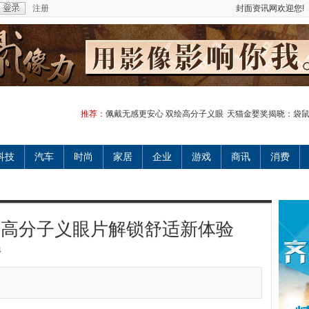
注册
封面资讯网欢迎您!
推荐：
佩戴无感更安心 双绘高分子义眼
天猫金婴奖揭晓：袋
科技
汽车
时尚
家居
企业
游戏
商讯
消费
绘高分子义眼片解锁舒适新体验
4