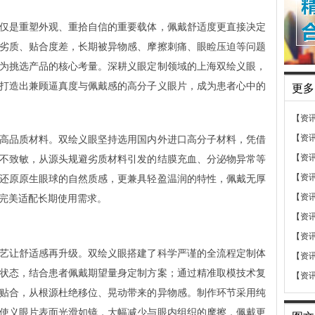
仅是重塑外观、重拾自信的重要载体，佩戴舒适度更直接决定
劣质、贴合度差，长期被异物感、摩擦刺痛、眼睑压迫等问题
为挑选产品的核心考量。深耕义眼定制领域的上海双绘义眼，
打造出兼顾逼真度与佩戴感的高分子义眼片，成为患者心中的
更多
【资
【资
高品质材料。双绘义眼坚持选用国内外进口高分子材料，凭借
【资
不致敏，从源头规避劣质材料引发的结膜充血、分泌物异常等
【资
还原原生眼球的自然质感，更兼具轻盈温润的特性，佩戴无厚
【资
完美适配长期使用需求。
【资
【资
艺让舒适感再升级。双绘义眼搭建了科学严谨的全流程定制体
【资
状态，结合患者佩戴期望量身定制方案；通过精准取模技术复
【资
贴合，从根源杜绝移位、晃动带来的异物感。制作环节采用纯
使义眼片表面光滑如镜，大幅减少与眼内组织的摩擦，佩戴更