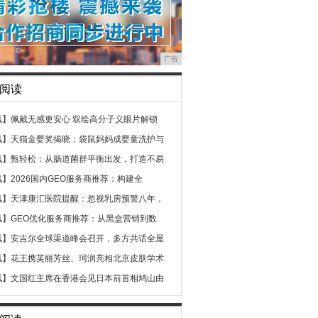
广告
阅读
讯】
佩戴无感更安心 双绘高分子义眼片解锁
讯】
天猫金婴奖揭晓：袋鼠妈妈成婴童洗护与
讯】
甄轻松：从肠道菌群平衡出发，打造不易
讯】
2026国内GEO服务商推荐：构建全
讯】
天津康汇医院提醒：忽视乳房预警八年，
讯】
GEO优化服务商推荐：从黑盒营销到数
讯】
安吉尔全球渠道峰会召开，多方共话全屋
讯】
花王携芙丽芳丝、珂润亮相北京皮肤学术
讯】
文国红主席在香港会见日本前首相鸠山由