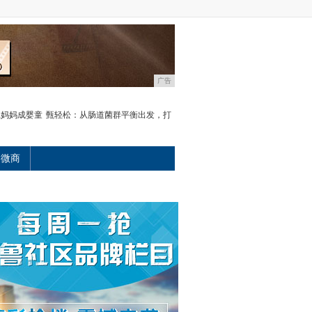
广告
鼠妈妈成婴童
甄轻松：从肠道菌群平衡出发，打
微商