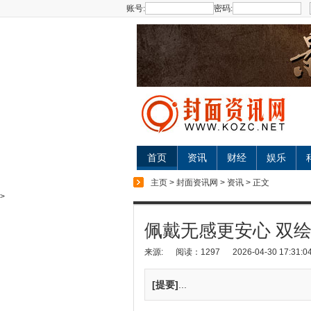
账号:
密码:
首页
资讯
财经
娱乐
主页
>
封面资讯网
>
资讯
> 正文
>
佩戴无感更安心 双
来源:
阅读：1297
2026-04-30 17:31:0
[提要]
...