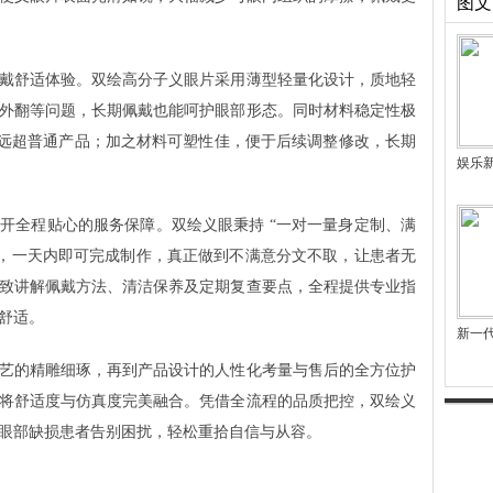
图文
戴舒适体验。双绘高分子义眼片采用薄型轻量化设计，质地轻
外翻等问题，长期佩戴也能呵护眼部形态。同时材料稳定性极
性远超普通产品；加之材料可塑性佳，便于后续调整修改，长期
娱乐
开全程贴心的服务保障。双绘义眼秉持 “一对一量身定制、满
明，一天内即可完成制作，真正做到不满意分文不取，让患者无
致讲解佩戴方法、清洁保养及定期复查要点，全程提供专业指
舒适。
新一
艺的精雕细琢，再到产品设计的人性化考量与售后的全方位护
将舒适度与仿真度完美融合。凭借全流程的品质把控，双绘义
眼部缺损患者告别困扰，轻松重拾自信与从容。