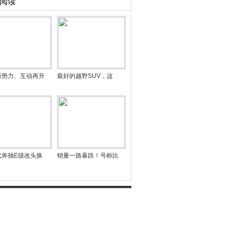
阅读
新势力、互动再升
最好的越野SUV，这
代奔驰E级改头换
销量一路暴跌！号称比