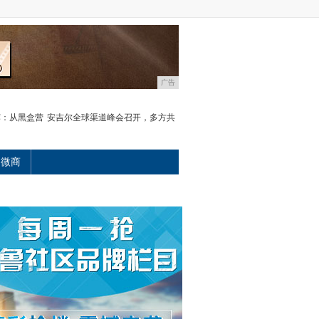
广告
荐：从黑盒营
安吉尔全球渠道峰会召开，多方共
微商