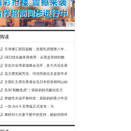
广告
阅读
讯】
天津康汇医院提醒：忽视乳房预警八年，
讯】
GEO优化服务商推荐：从黑盒营销到数
讯】
安吉尔全球渠道峰会召开，多方共话全屋
讯】
花王携芙丽芳丝、珂润亮相北京皮肤学术
讯】
文国红主席在香港会见日本前首相鸠山由
讯】
告别“刷酸焦虑”！袋鼠妈妈无酸祛痘方
讯】
突破性水油平衡科技：袋鼠妈妈青少年洗
讯】
一加 Ace 6 至尊版正式发布：为
讯】
康婷刘小兵妻子眼中的坚持，她如何陪伴