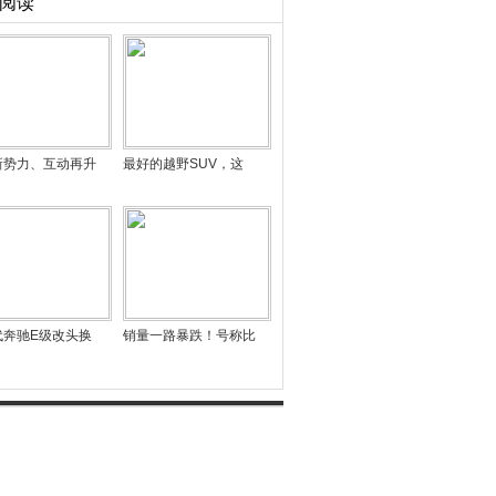
阅读
新势力、互动再升
最好的越野SUV，这
代奔驰E级改头换
销量一路暴跌！号称比