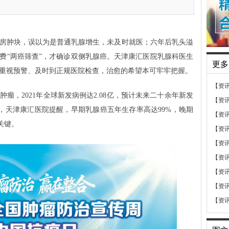
侧乳房肿块，误以为是普通乳腺增生，未及时就医；六年后乳头溢
免费“两癌筛查”，才确诊双侧乳腺癌。天津康汇医院乳腺科医生
更多
重视预警、及时到正规医院检查，治愈的希望本可牢牢把握。
【资
瘤，2021年全球新发病例达2.08亿，预计未来二十余年新发
【资
胜，天津康汇医院提醒，早期乳腺癌五年生存率高达99%，晚期
【资
关键。
【资
【资
【资
【资
【资
【资