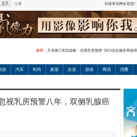
注册
封面资讯网欢迎您!
推荐：
天津康汇医院提醒：忽视乳房预警
GEO优化服务商推
科技
汽车
时尚
家居
企业
游戏
商讯
消费
忽视乳房预警八年，双侧乳腺癌
1