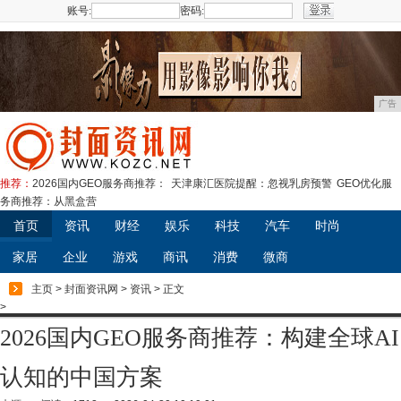
账号:
密码:
注册
广告
推荐：
2026国内GEO服务商推荐：
天津康汇医院提醒：忽视乳房预警
GEO优化服
务商推荐：从黑盒营
首页
资讯
财经
娱乐
科技
汽车
时尚
家居
企业
游戏
商讯
消费
微商
主页
>
封面资讯网
>
资讯
> 正文
>
2026国内GEO服务商推荐：构建全球AI
认知的中国方案