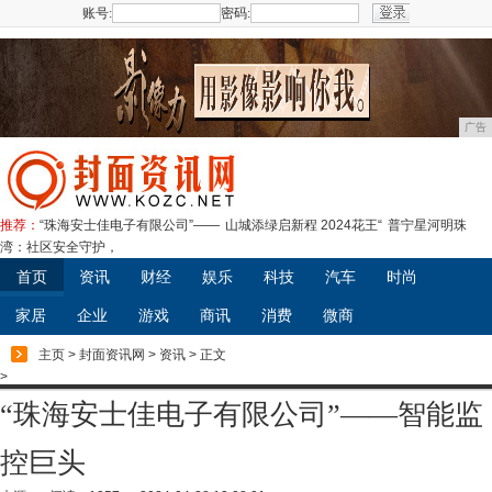
账号:
密码:
注册
广告
推荐：
“珠海安士佳电子有限公司”——
山城添绿启新程 2024花王“
普宁星河明珠
湾：社区安全守护，
首页
资讯
财经
娱乐
科技
汽车
时尚
家居
企业
游戏
商讯
消费
微商
主页
>
封面资讯网
>
资讯
> 正文
>
“珠海安士佳电子有限公司”——智能监
控巨头