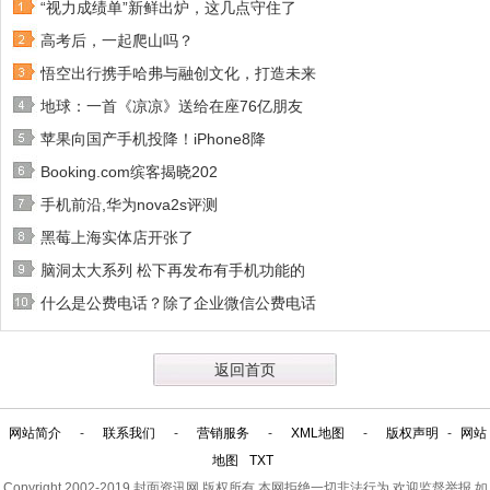
“视力成绩单”新鲜出炉，这几点守住了
高考后，一起爬山吗？
悟空出行携手哈弗与融创文化，打造未来
地球：一首《凉凉》送给在座76亿朋友
苹果向国产手机投降！iPhone8降
Booking.com缤客揭晓202
手机前沿,华为nova2s评测
黑莓上海实体店开张了
脑洞太大系列 松下再发布有手机功能的
什么是公费电话？除了企业微信公费电话
返回首页
网站简介
-
联系我们
-
营销服务
-
XML地图
-
版权声明
-
网站
地图
TXT
Copyright 2002-2019
封面资讯网
版权所有 本网拒绝一切非法行为 欢迎监督举报 如