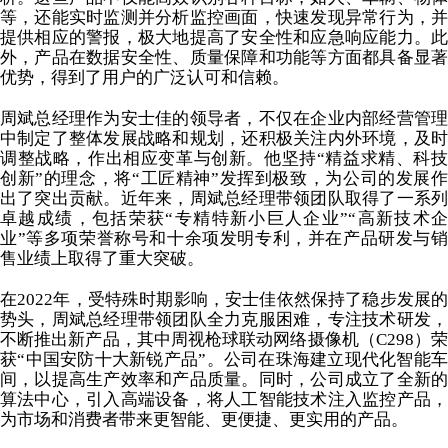
等，还能实时监测并分析监控画面，快速发现异常行为，并
提供相应的警报，极大地提高了安全性和应急响应能力。此
外，产品在数据安全性、质量保障和功能等方面都具备显著
优势，得到了用户的广泛认可和信赖。
周斌总经理作为安士佳的领导者，不仅在企业内部经营管理
中制定了整体发展战略和规划，还积极关注内外环境，及时
调整战略，作出相应变革与创新。他坚持“精益求精、科技
创新”的理念，将“工匠精神”发挥到极致，为公司的发展
作
出
了突出贡献。近年来，周斌总经理带领团队取得了一系
卓越成绩，包括荣获
“专精特新小巨人企业”“高新技术企
业”等
多项荣誉称号和
十余项
发明专利，并在产品研发与
售业绩上取得了重大突破。
在2022年，
受特殊时期
影响，安士佳依然保持了稳步发展
势头，周斌总经理带领团队全力克服困难，专注技术研发，
不断推出新产品
，其中
周视枪球联动网络摄像机（C298）
获“中国安防十大新锐产品”
。公司在珠海建立现代化智能
间，以提高生产效率和产品质量。同时，公司成立了全新的
算法中心，引入高端设备，将人工智能技术注入监控产品，
为市场和消费者带来更智能、更便捷、更实用的产品。