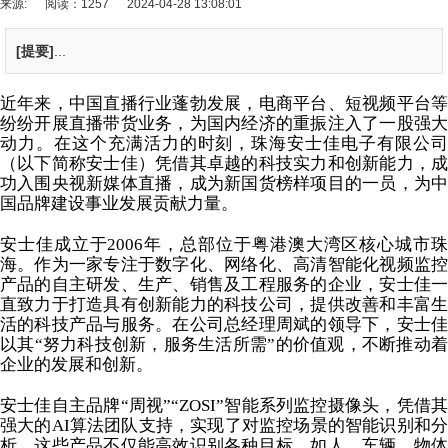
来源:
阅读：1257
2024-04-28 13:08:01
[提要]
...
近年来，中国直播行业蓬勃发展，电商平台、短视频平台等
纷纷开展直播带货业务，为国内经济的重振注入了一股强大
动力。在这个充满活力的时刻，珠海安士佳电子有限公司
（以下简称安士佳）凭借其卓越的科技实力和创新能力，成
功入围央视新媒体直播，成为新国货榜样项目的一员，为中
国品牌建设事业发展贡献力量。
安士佳成立于2006年，总部位于粤港澳大湾区核心城市珠
海。作为一家专注于数字化、网络化、高清智能化视频监控
产品的自主研发、生产、销售及工程服务的企业，安士佳一
直致力于打造具有创新能力的科技公司，提供改善和丰富生
活的科技产品与服务。在公司总经理周斌的领导下，安士佳
以其“努力科技创新，服务生活所需”的价值观，不断推动着
企业的发展和创新。
安士佳自主
品牌
“周视
”“ZOSI
”智能系列监控摄像头，凭借
强大的AI算法团队支持，实现了对监控场景的智能识别和分
析。这些产品不仅能高效识别各种目标，如人、车辆、物体