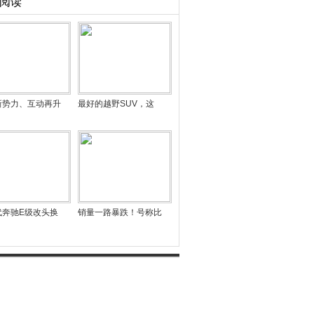
阅读
新势力、互动再升
最好的越野SUV，这
代奔驰E级改头换
销量一路暴跌！号称比