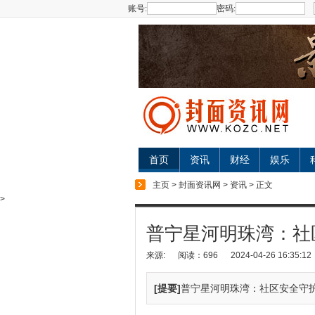
账号:
密码:
首页
资讯
财经
娱乐
主页
>
封面资讯网
>
资讯
> 正文
>
普宁星河明珠湾：社
来源:
阅读：696
2024-04-26 16:35:12
[提要]
普宁星河明珠湾：社区安全守护