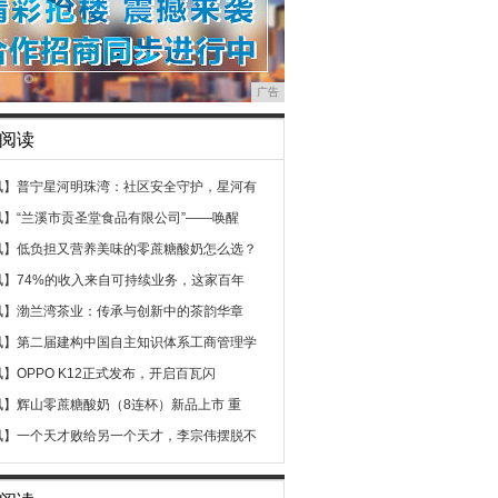
广告
阅读
讯】
普宁星河明珠湾：社区安全守护，星河有
讯】
“兰溪市贡圣堂食品有限公司”——唤醒
讯】
低负担又营养美味的零蔗糖酸奶怎么选？
讯】
74%的收入来自可持续业务，这家百年
讯】
渤兰湾茶业：传承与创新中的茶韵华章
讯】
第二届建构中国自主知识体系工商管理学
讯】
OPPO K12正式发布，开启百瓦闪
讯】
辉山零蔗糖酸奶（8连杯）新品上市 重
讯】
一个天才败给另一个天才，李宗伟摆脱不