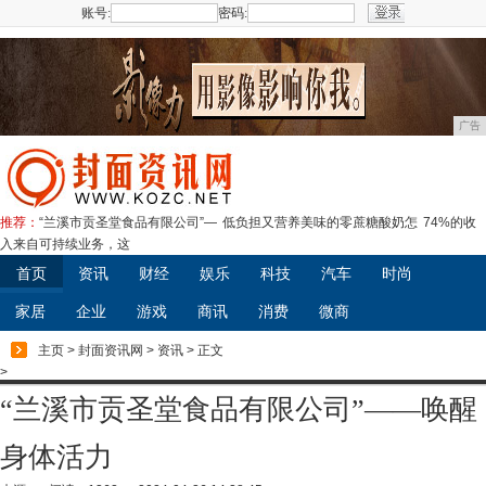
账号:
密码:
注册
广告
推荐：
“兰溪市贡圣堂食品有限公司”—
低负担又营养美味的零蔗糖酸奶怎
74%的收
入来自可持续业务，这
首页
资讯
财经
娱乐
科技
汽车
时尚
家居
企业
游戏
商讯
消费
微商
主页
>
封面资讯网
>
资讯
> 正文
>
“兰溪市贡圣堂食品有限公司”——唤醒
身体活力