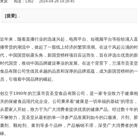
来源:
阅读：1362
2024-04-26 14:28:45
[提要]
...
近年来，随着直播行业的迅速兴起，电商平台、短视频平台等纷纷涌入直
播带货的潮流中，掀起了一股线上经济的繁荣浪潮。在这个风起云涌的时
代，中国国货崭露头角，新国货榜样项目应运而生，旨在评选出优质的新
时代国货，推动中国品牌建设事业的发展。在这个背景下，兰溪市贡圣堂
食品有限公司凭借其卓越的品质和深厚的品牌底蕴，成为新国货榜样的一
员，引领着中国品牌的崛起。
创立于1990年的兰溪市贡圣堂食品有限公司，是一家专业致力于健康相
关的保健食品现代化企业。公司秉承着“健康是一切幸福的基础”的理念，
从爱家人开始，致力于为广大消费者提供优质的健康产品。经过数十年的
不懈努力，贡圣堂从最初的单一洋参产品发展到如今的口服液、片剂、胶
囊剂、颗粒剂、膏剂等多个品种，产品畅销不滞，深受广大消费者的青
睐。