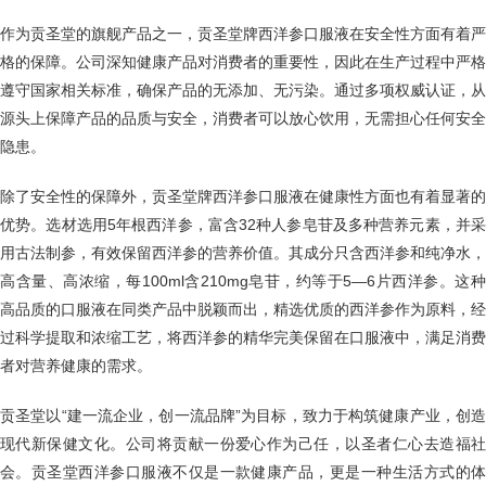
作为贡圣堂的旗舰产品之一，贡圣堂牌西洋参口服液在安全性方面有着严
格的保障。公司深知健康产品对消费者的重要性，因此在生产过程中严格
遵守国家相关标准，确保产品的无添加、无污染。通过多项权威认证，从
源头上保障产品的品质与安全，消费者可以放心饮用，无需担心任何安全
隐患。
除了安全性的保障外，贡圣堂牌西洋参口服液在健康性方面也有着显著的
优势。选材选用5年根西洋参，富含32种人参皂苷及多种营养元素，并采
用古法制参，有效保留西洋参的营养价值。其成分只含西洋参和纯净水，
高含量、高浓缩，每100ml含210mg皂苷，约等于5—6片西洋参。这种
高品质的口服液在同类产品中脱颖而出，精选优质的西洋参作为原料，经
过科学提取和浓缩工艺，将西洋参的精华完美保留在口服液中，满足消费
者对营养健康的需求。
贡圣堂以“建一流企业，创一流品牌”为目标，致力于构筑健康产业，创造
现代新保健文化。公司将贡献一份爱心作为己任，以圣者仁心去造福社
会。贡圣堂西洋参口服液不仅是一款健康产品，更是一种生活方式的体