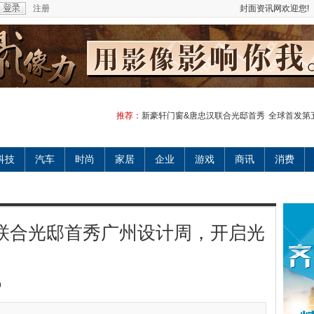
注册
封面资讯网欢迎您!
推荐：
新豪轩门窗&唐忠汉联合光邸首秀
全球首发第五
科技
汽车
时尚
家居
企业
游戏
商讯
消费
联合光邸首秀广州设计周，开启光
9