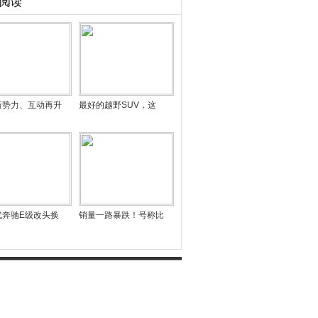
阅读
新势力、互动再升
最好的越野SUV，这
代奔驰E级改头换
销量一路暴跌！号称比