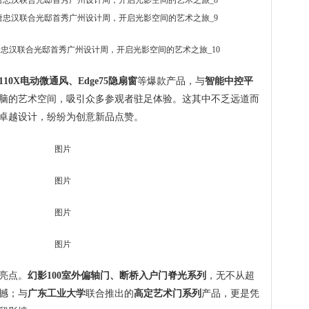
10X电动微通风、Edge75隐扇窗
等爆款产品，与
智能中控平
脑的艺术空间，吸引众多参观者驻足体验。这其中不乏远道而
卓越设计，纷纷为创意新品点赞。
亮点。
幻影100室外偏轴门、断桥入户门脊光系列
，无不从超
撼；与
广东工业大学
联合推出的
高定艺术门系列
产品，更是凭