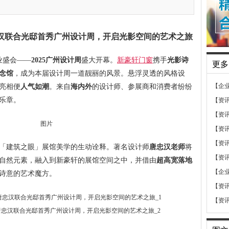
唐忠汉联合光邸首秀广州设计周，开启光影空间的艺术之旅
业盛会——
2025广州设计周
盛大开幕。
新豪轩门窗
携手
光影诗
更多
念馆
，成为本届设计周一道靓丽的风景。悬浮灵透的风格设
【企
亮相便
人气如潮
。来自
海内外
的设计师、参展商和消费者纷纷
乐章。
【资
【资
【资
【资
「建筑之眼」展馆美学的生动诠释。著名设计师
唐忠汉老师
将
【资
自然元素，融入到新豪轩的展馆空间之中，并借由
超高宽落地
【企
诗意的艺术魔方。
【资
【资