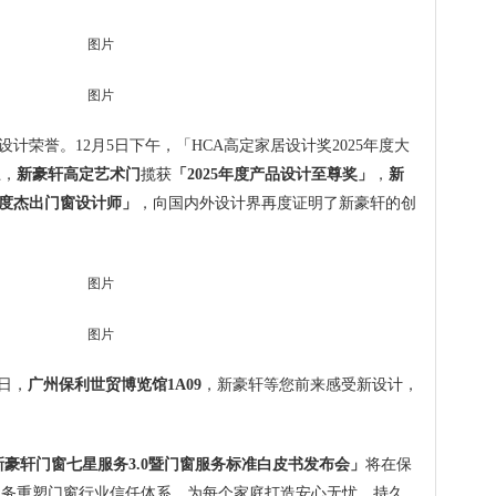
计荣誉。12月5日下午，「HCA高定家居设计奖2025年度大
上，
新豪轩高定艺术门
揽获
「2025年度产品设计至尊奖」
，
新
5年度杰出门窗设计师」
，向国内外设计界再度证明了新豪轩的创
8日，
广州保利世贸博览馆1A09
，新豪轩等您前来感受新设计，
 新豪轩门窗七星服务3.0暨门窗服务标准白皮书发布会」
将在保
用服务重塑门窗行业信任体系，为每个家庭打造安心无忧、持久