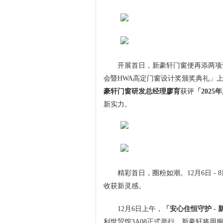
开展首日，新豪轩门窗便再添两项设
会暨HWA高定门窗设计奖颁奖典礼」
豪轩门窗研发总经理廖育
获评
「202
新实力。
精彩首日，圈粉如潮。12月6日 - 
收获新灵感。
12月6日上午，
「安心住恒守护 -
利世贸馆3A08正式举行。新豪轩将