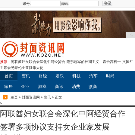
账号:
密码:
注册
广告
推荐：
阿联酋妇女联合会深化中阿经贸合
隐形冠军的长期主义：森合高科十
文国红
主席会见哥伦比亚驻华大使
首页
资讯
财经
娱乐
科技
汽车
时尚
家居
企业
游戏
商讯
消费
微商
主页
>
封面资讯网
>
资讯
> 正文
>
阿联酋妇女联合会深化中阿经贸合作
签署多项协议支持女企业家发展