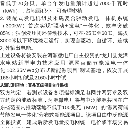
音低于20分贝。单台年发电量预计超过7000千瓦时
（kWh），占地面积小，可合理密植。
2. 装配式发电机组及永磁复合驱动发电一体机系统
（300kW）首次实现“驱动+发电”一体化，效率突破
85%；独创液压闭环传动技术，可在-25℃至60℃、海拔
3000米以下环境稳定运行，实现自驱动、自循环、连续
对外输出电能。
上述设备将被安装在河源微电厂自主投资的“龙川县龙潭
水电站新型电力技术应用‘源网荷储节能发电一体
化’102.35MWp分布式新能源项目”测试基地，依次开展
168小时初试及2160小时中试。
从测试到落地：百兆瓦级项目合作路径
双方约定，若测试设备各项指标满足电网并网要求及双
方约定的能效标准，河源微电厂将与中泛能源共同在广
东省范围内推动落地不低于100兆瓦（MW）的“源网荷储
节能发电一体化”分布式新能源项目。该项目由中泛能源
全额投资，建成后所发电量按电网统一电价或市场交易