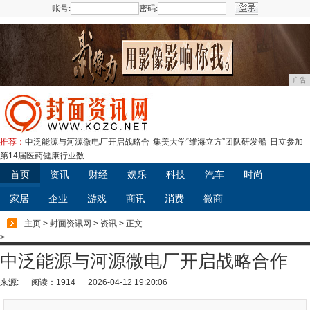
账号:
密码:
注册
广告
推荐：
中泛能源与河源微电厂开启战略合
集美大学“维海立方”团队研发船
日立参加
第14届医药健康行业数
首页
资讯
财经
娱乐
科技
汽车
时尚
家居
企业
游戏
商讯
消费
微商
主页
>
封面资讯网
>
资讯
> 正文
>
中泛能源与河源微电厂开启战略合作
来源:
阅读：1914
2026-04-12 19:20:06