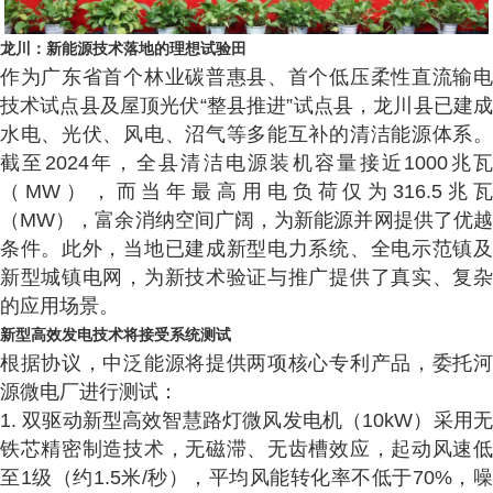
龙川：新能源技术落地的理想试验田
作为广东省首个林业碳普惠县、首个低压柔性直流输电
技术试点县及屋顶光伏“整县推进”试点县，龙川县已建成
水电、光伏、风电、沼气等多能互补的清洁能源体系。
截至2024年，全县清洁电源装机容量接近1000兆瓦
（MW），而当年最高用电负荷仅为316.5兆瓦
（MW），富余消纳空间广阔，为新能源并网提供了优越
条件。此外，当地已建成新型电力系统、全电示范镇及
新型城镇电网，为新技术验证与推广提供了真实、复杂
的应用场景。
新型高效发电技术将接受系统测试
根据协议，中泛能源将提供两项核心专利产品，委托河
源微电厂进行测试：
1. 双驱动新型高效智慧路灯微风发电机（10kW）采用无
铁芯精密制造技术，无磁滞、无齿槽效应，起动风速低
至1级（约1.5米/秒），平均风能转化率不低于70%，噪