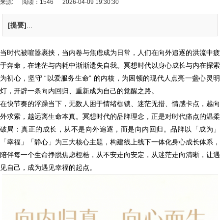
来源:
阅读：1546
2026-04-09 19:30:30
[提要]
...
当时代被喧嚣裹挟，当内卷与焦虑成为日常，人们在向外追逐的洪流中疲
于奔命，在迷茫与内耗中渐渐遗失自我。冥想时代以身心成长与内在探索
为初心，坚守 “以爱服务生命” 的内核，为困顿的现代人点亮一盏心灵明
灯，开辟一条向内回归、重新成为自己的觉醒之路。
在快节奏的浮躁当下，无数人困于情绪枷锁、迷茫无措、情感卡点，越向
外求索，越远离生命本真。冥想时代的品牌理念，正是对时代痛点的温柔
破局：真正的成长，从不是向外追逐，而是向内回归。品牌以「成为」
「幸福」「静心」为三大核心主题，构建线上线下一体化身心成长体系，
陪伴每一个生命挣脱焦虑桎梏，从不安走向安定，从迷茫走向清晰，让遇
见自己，成为遇见幸福的起点。