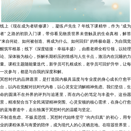
线上《现在成为者研修课》，凝练卢先生 7 年线下课精华，作为 “成为
者” 之路的初阶入门课，带你看见物质世界未曾触及的生命真相，解答
“来自何处、如何被创造、将成为什么、如何回归” 的终极命题，为自我觉
醒筑牢根基；线下《深度链接・幸福丰盛》，由蔡老师全程引领，以轻理
论、深体验为核心，拆解长期积压的情感与人生卡点，激活内在沉睡的力
量。课程主题随能量迭代，新学员可扎根成长，老学员可回炉升华，让每
一次参与，都是与自我的深度和解。
冥想时代的品牌愿景，是打造国内极具温度与专业度的身心成长疗愈平
台，以内在觉醒对抗时代内卷，以心灵安定消解精神焦虑。我们坚信，生
命的圆满不在外界的评判与追逐里，而在内心的笃定与丰盈中。这份愿
景，精准契合当下全民渴望精神突围、心灵安顿的核心需求，在身心疗愈
的蓝海赛道中，走出独属于冥想时代的温暖与坚定。
不制造焦虑、不贩卖恐慌，冥想时代始终坚守 “向内归真” 的初心，用专
业的课程体系与有爱的陪伴，成为现代人的心灵栖息地。在喧嚣世界里，