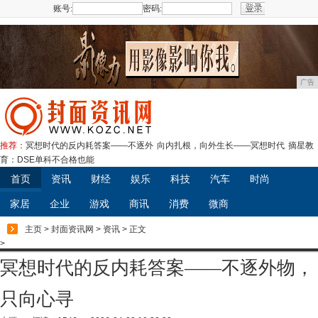
账号:
密码:
注册
广告
推荐：
冥想时代的反内耗答案——不逐外
向内扎根，向外生长——冥想时代
摘星教
育：DSE单科不合格也能
首页
资讯
财经
娱乐
科技
汽车
时尚
家居
企业
游戏
商讯
消费
微商
主页
>
封面资讯网
>
资讯
> 正文
>
冥想时代的反内耗答案——不逐外物，
只向心寻