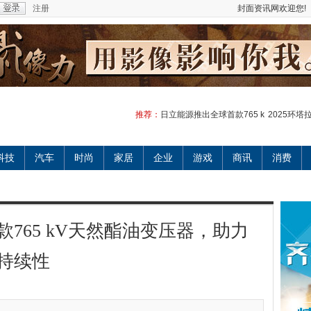
注册
封面资讯网欢迎您!
推荐：
日立能源推出全球首款765 k
2025环塔
科技
汽车
时尚
家居
企业
游戏
商讯
消费
765 kV天然酯油变压器，助力
持续性