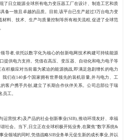
平台实现了日立能源全球所有电力变压器工厂在设计、制造工艺和质
都具备一致且卓越的品质。目前,该平台已生产超过3万台电力变
涵盖材料、技术、生产与质量控制等所有相关流程,促进了全球范
。
领导者,依托以数字化为核心的创新电网技术构建可持续能源
人口提供电力支持。凭借在高压、变压器、自动化和电力电子等
正在积极应对当前最为紧迫的能源挑战,即满足急剧增长的电力
。我们在140多个国家拥有世界领先的装机容量,并与电力、工
的客户携手共创,建立了长期合作伙伴关系。公司总部位于瑞
万名员工。
与运营技术)及产品的社会创新事业(SIB),推动环境友好、幸福
谐社会。当下,日立正在全球积极开拓业务,在聚焦“数字系统&
四大事业领域的同时,凭借战略SIB业务单元促生新的成长事业,并以