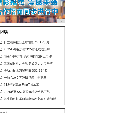
广告
阅读
讯】
日立能源推出全球首款765 kV天然
讯】
2025环塔拉力赛SS5赛段成绩出炉
讯】
花王“同美共生·绿动校园”快闪活动走
讯】
无限π跑 实力护航 碧柔助力大零号湾
讯】
全动力技术闪耀环塔 SS1-SS4四
讯】
一加 Ace 5 竞速版搭载「电竞三
讯】
618好物清单 FineToday菲
讯】
2025环塔SS2阿拉尔赛段火热开战
讯】
以生物科技驱动健康营养变革： 诺和新