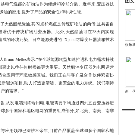
图文
越电气性能的矿物油作为绝缘和冷却介质。近年来,变压器技
缘油的应用,提升了产品的安全性和环境性能。
采用了天然酯绝缘油,其闪点和燃点是传统矿物油的两倍,且具备自
著优于传统矿物油变压器。此外,天然酯油可在28天内实现
造成的环境污染。日立能源先进的TXpand防爆变压器油箱技术
娱乐
runo Melles表示:“在全球能源转型加速推进和电力需求持续
部署比以往任何时候都更为重要。天然酯油变压器为电网运营
适合应用于环境敏感区域。我们正在与客户及合作伙伴紧密协
发新能源项目,助力打造更清洁、更安全的电力系统。我们期待
户的需求。”
新一
备,从发电端到终端用电,电能需要平均通过四到五台变压器进
是全球多个国家和地区电网的重要组成部分,如北美、南美、南非
与应用领域已深耕20余年,目前产品覆盖全球40多个国家和地