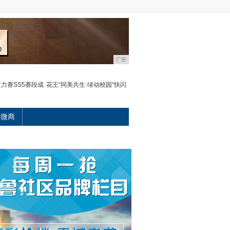
广告
拉力赛SS5赛段成
花王“同美共生·绿动校园”快闪
微商