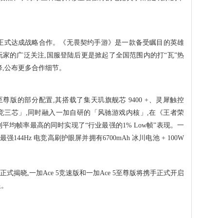
 正式达成战略合作。《无畏契约手游》是一款备受瞩目的英雄
玩家的广泛关注,国服登陆后更是掀起了全国范围内的打“瓦”热
降,公布更多合作细节。
 至尊版的部分配置,其搭载了集天玑旗舰芯 9400 +、灵犀触控
体的「电竞三芯」,同时融入一加自研的「风驰游戏内核」,在《王者荣
平均帧率最高的同时实现了“行业最强的1% Low帧”表现。一
强144Hz 电竞高刷护眼屏并拥有6700mAh 冰川电池 + 100W
系列将正式揭晓,一加Ace 5竞速版和一加Ace 5至尊版将携手正式开启
限。