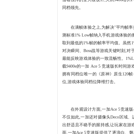
同档领先。
在满帧体验之上,为解决"平均帧率
测标准1% Low帧纳入手机游戏体验的
取到最低的1%帧的帧率平均值。虽然1
对决瞬间、Boss战等游戏关键时刻,
最能反映游戏体验的一致流畅性。1%L
载9400e的一加 Ace 5 竞速版长时
拥有同档位唯一的《原神》原生120帧+
位,游戏体验同档位降维打击。
在外观设计方面,一加Ace 5竞速
不仅如此,一加还对摄像头Deco区域
出舒适且不硌手的握持感,让玩家在游
面,一加Ace 5竞速版提供了逐浪白