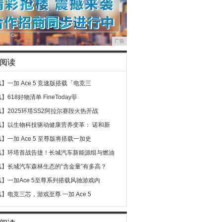
广告
阅读
讯】
一加 Ace 5 竞速版搭载「电竞三
讯】
618好物清单 FineToday菲
讯】
2025环塔SS2阿拉尔赛段火热开战
讯】
以生物科技驱动健康营养变革： 诺和新
讯】
一加 Ace 5 至尊版将搭载一加史
讯】
环塔首战告捷！长城汽车新能源组与燃油
讯】
长城汽车森林生态的“含金量”有多高？
讯】
一加Ace 5至尊系列搭载风驰游戏内
讯】
电竞三芯，游戏至尊 一加 Ace 5