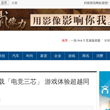
注册
封面资讯网欢迎您!
推荐：
一加 Ace 5 竞速版搭载「
61
科技
汽车
时尚
家居
企业
游戏
商讯
消费
版搭载「电竞三芯」 游戏体验超越同
2