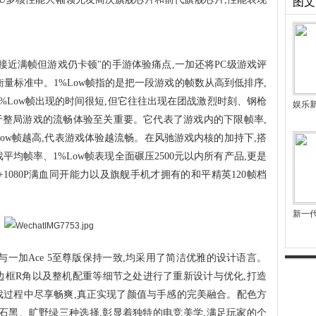
图文
接近满帧但游戏仍卡顿"的手游体验痛点,一加还将PC级游戏评
衡量标准中。1%Low帧指的是把一段游戏的帧数从高到低排序,
%Low帧出现的时间很短,但它往往出现在团战激烈时刻、钢枪
娱乐
对于整局游戏的流畅体验至关重要。它代表了游戏内的下限帧率,
ow帧越高,代表游戏体验越流畅。在风驰游戏内核的加持下,搭
间游戏平均帧率、1%Low帧表现全面碾压2500元以内所有产品,更是
1080P满血同开能力以及旗舰手机才拥有的和平精英120帧档
新一
版与一加Ace 5至尊版保持一致,均采用了简洁优雅的设计语言。
、边框R角以及整机配重等细节之处进行了重新设计与优化,打造
戏过程中尽享畅爽,真正实现了颜值与手感的完美融合。配色方
、磐石黑、旷野绿三种选择,彰显着独特的电竞美学,满足玩家的个