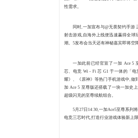
性需求。
同时,一加宣布与@无畏契约手游
射击游戏,自海外上线便迅速赢得全球
潮。5发布会当天还有神秘嘉宾即将空
一加此前已经官宣了一加 Ace 5
芯、电竞 Wi - Fi 芯 G1 于一
耀》、《原神》等热门手机游戏中,做到
加 Ace 5 至尊版还搭载了一块一加史上最
超级闪充的至尊续航组合。
5月27日14:30,一加Ace5至尊
电竞三芯时代,打造行业游戏体验新上