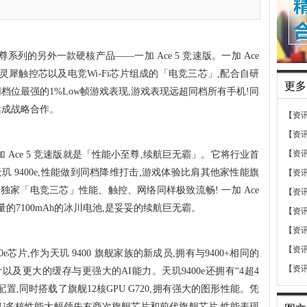
 至尊系列的另外一款硬核产品——一加 Ace 5 竞速版。一加 Ace
芯、灵犀触控芯以及电竞Wi-Fi芯片组成的「电竞三芯」,配合自研
更多
档位最强的1%Low帧游戏表现,游戏表现远超同档所有手机!同
达成战略合作。
【资
【资
【资
一加 Ace 5 竞速版就是「性能小至尊,续航巨无霸」。它将行业首
 9400e,性能做到同档降维打击,游戏体验比肩其他家性能旗
【资
行业独家「电竞三芯」性能、触控、网络同样极致流畅! 一加 Ace
【资
的7100mAh的冰川电池,是妥妥的续航巨无霸。
【资
【资
【资
00e芯片,作为天玑 9400 旗舰家族的新成员,拥有与9400+相同的
【资
计以及更大的缓存与更强大的AI能力。天玑9400e还拥有“4超4
置,同时搭载了旗舰12核GPU G720,拥有强大的图形性能。凭
CPU多核性能大幅领先友商次旗舰芯片和前代旗舰芯片,性能表现