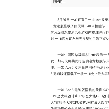
[提要]
...
5月26日,一加官宣了一加 Ace 5
5 竞速版搭载了由天玑 9400e 性能
芯片级游戏技术风驰游戏内核,带来了同
时,一加官方宣布与无畏契约手游正式
一加中国区总裁李杰Louis表示:
发一加与天玑共同打造的电竞旗舰芯天玑
舰。一加 Ace 5 竞速版也同样搭载
5 竞速版还搭载了一块一加史上最大容量
一加 Ace 5 竞速版搭载的天玑 94
CPU全大核设计和12核全大核GPU设
大”旗舰全大核CPU架构,同档最大缓存配
借着强悍的全大核设计,天玑9400e的