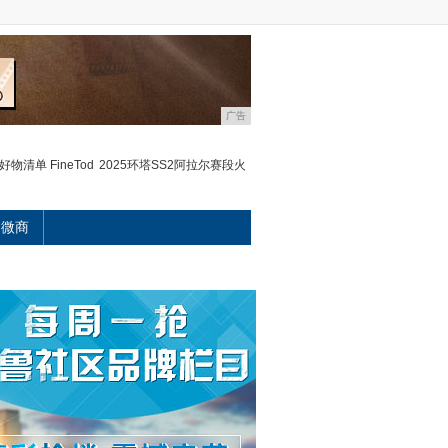
广告
8好物清单 FineTod
2025环塔SS2阿拉尔赛段火
微商