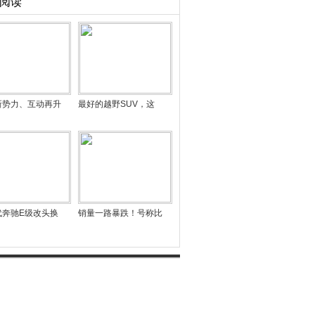
阅读
新势力、互动再升
最好的越野SUV，这
代奔驰E级改头换
销量一路暴跌！号称比