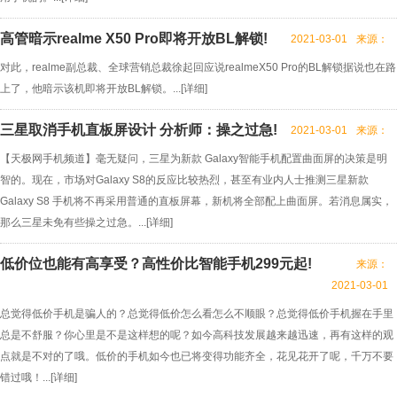
高管暗示realme X50 Pro即将开放BL解锁!
2021-03-01
来源：
对此，realme副总裁、全球营销总裁徐起回应说realmeX50 Pro的BL解锁据说也在路
上了，他暗示该机即将开放BL解锁。...[
详细
]
三星取消手机直板屏设计 分析师：操之过急!
2021-03-01
来源：
【天极网手机频道】毫无疑问，三星为新款 Galaxy智能手机配置曲面屏的决策是明
智的。现在，市场对Galaxy S8的反应比较热烈，甚至有业内人士推测三星新款
Galaxy S8 手机将不再采用普通的直板屏幕，新机将全部配上曲面屏。若消息属实，
那么三星未免有些操之过急。...[
详细
]
低价位也能有高享受？高性价比智能手机299元起!
来源：
2021-03-01
总觉得低价手机是骗人的？总觉得低价怎么看怎么不顺眼？总觉得低价手机握在手里
总是不舒服？你心里是不是这样想的呢？如今高科技发展越来越迅速，再有这样的观
点就是不对的了哦。低价的手机如今也已将变得功能齐全，花见花开了呢，千万不要
错过哦！...[
详细
]