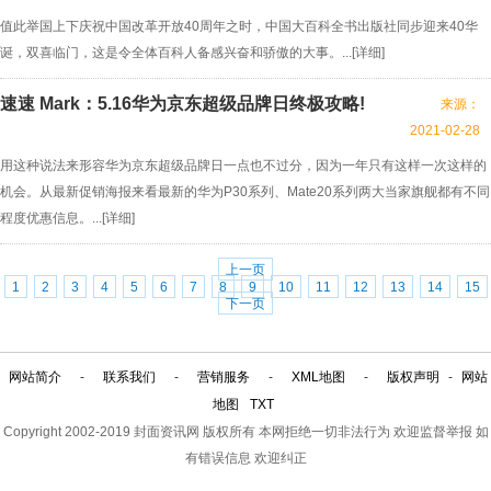
值此举国上下庆祝中国改革开放40周年之时，中国大百科全书出版社同步迎来40华
诞，双喜临门，这是令全体百科人备感兴奋和骄傲的大事。...[
详细
]
速速 Mark：5.16华为京东超级品牌日终极攻略!
来源：
2021-02-28
用这种说法来形容华为京东超级品牌日一点也不过分，因为一年只有这样一次这样的
机会。从最新促销海报来看最新的华为P30系列、Mate20系列两大当家旗舰都有不同
程度优惠信息。...[
详细
]
上一页
1
2
3
4
5
6
7
8
9
10
11
12
13
14
15
下一页
网站简介
-
联系我们
-
营销服务
-
XML地图
-
版权声明
-
网站
地图
TXT
Copyright 2002-2019
封面资讯网
版权所有 本网拒绝一切非法行为 欢迎监督举报 如
有错误信息 欢迎纠正