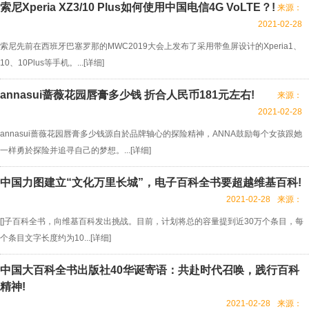
索尼Xperia XZ3/10 Plus如何使用中国电信4G VoLTE？!
来源：
2021-02-28
索尼先前在西班牙巴塞罗那的MWC2019大会上发布了采用带鱼屏设计的Xperia1、
10、10Plus等手机。...[
详细
]
annasui蔷薇花园唇膏多少钱 折合人民币181元左右!
来源：
2021-02-28
annasui蔷薇花园唇膏多少钱源自於品牌轴心的探险精神，ANNA鼓励每个女孩跟她
一样勇於探险并追寻自己的梦想。...[
详细
]
中国力图建立“文化万里长城”，电子百科全书要超越维基百科!
2021-02-28
来源：
[]子百科全书，向维基百科发出挑战。目前，计划将总的容量提到近30万个条目，每
个条目文字长度约为10...[
详细
]
中国大百科全书出版社40华诞寄语：共赴时代召唤，践行百科
精神!
2021-02-28
来源：