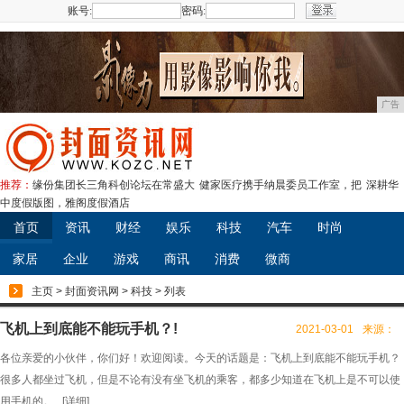
账号:
密码:
注册
广告
推荐：
缘份集团长三角科创论坛在常盛大
健家医疗携手纳晨委员工作室，把
深耕华
中度假版图，雅阁度假酒店
首页
资讯
财经
娱乐
科技
汽车
时尚
家居
企业
游戏
商讯
消费
微商
主页
>
封面资讯网
>
科技
> 列表
飞机上到底能不能玩手机？!
2021-03-01
来源：
各位亲爱的小伙伴，你们好！欢迎阅读。今天的话题是：飞机上到底能不能玩手机？
很多人都坐过飞机，但是不论有没有坐飞机的乘客，都多少知道在飞机上是不可以使
用手机的。...[
详细
]