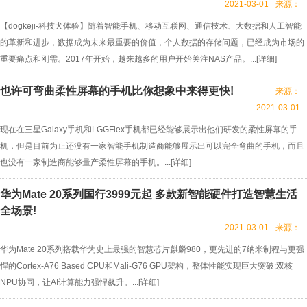
2021-03-01
来源：
【dogkeji-科技犬体验】随着智能手机、移动互联网、通信技术、大数据和人工智能
的革新和进步，数据成为未来最重要的价值，个人数据的存储问题，已经成为市场的
重要痛点和刚需。2017年开始，越来越多的用户开始关注NAS产品。...[
详细
]
也许可弯曲柔性屏幕的手机比你想象中来得更快!
来源：
2021-03-01
现在在三星Galaxy手机和LGGFlex手机都已经能够展示出他们研发的柔性屏幕的手
机，但是目前为止还没有一家智能手机制造商能够展示出可以完全弯曲的手机，而且
也没有一家制造商能够量产柔性屏幕的手机。...[
详细
]
华为Mate 20系列国行3999元起 多款新智能硬件打造智慧生活
全场景!
2021-03-01
来源：
华为Mate 20系列搭载华为史上最强的智慧芯片麒麟980，更先进的7纳米制程与更强
悍的Cortex-A76 Based CPU和Mali-G76 GPU架构，整体性能实现巨大突破;双核
NPU协同，让AI计算能力强悍飙升。...[
详细
]