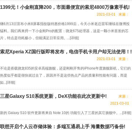
1399元！小金刚直降200，市面最便宜的索尼4800万像素手机!
2021-03-01
来源：
继6月13日宣布小米8屏幕指纹版特惠价格1999后，今天小米老总雷军继续在微博投
猛料。我们再来捋一下小金刚Pro的配置：骁龙675处理器，这是一颗小米首发的芯
片，特点是功耗极小，但能满足日常应用。...[
详细
]
索尼Xperia XZ国行版即将发布，电信手机卡用户却无法使用！!
2021-03-01
来源：
不论是搭载骁龙835的安卓高端旗舰，还是刚刚开售的iPhone年度旗舰新机，它们的
热度似乎都是很快就过去了，原因并不是这些热点产品的质量和性能有问题，而是
如...[
详细
]
三星Galaxy S10系统更新，DeX功能在此次更新中!
来源：
2021-03-01
新的 Galaxy S10 软件更新将来自 Note 10的 功能引入了三星的其它旗舰中。...[
详细
]
联想开启个人云存储体验：多端互通易上手 海量数据巧备份!