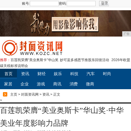
账号:
密码:
注册
广告
推荐：
百莲凯荣膺“美业奥斯卡”华山奖
妙可蓝多感恩节推股东回馈活动
2026年欧盟
碳关税标准说明会
首页
资讯
财经
娱乐
科技
汽车
时尚
家居
企业
游戏
商讯
消费
微商
主页
>
封面资讯网
>
资讯
> 正文
>
百莲凯荣膺“美业奥斯卡”华山奖·中华
美业年度影响力品牌