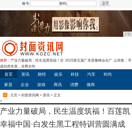
账号:
密码:
注册
广告
推荐：
产业力量破局，民生温度筑福！百
2025第五届广东质量峰会在广
山荷集：寻
迹自然本真，诠释女性
首页
资讯
财经
娱乐
科技
汽车
时尚
家居
企业
游戏
商讯
消费
微商
主页
>
封面资讯网
>
资讯
> 正文
>
产业力量破局，民生温度筑福！百莲凯
幸福中国·白发生黑工程特训营圆满成