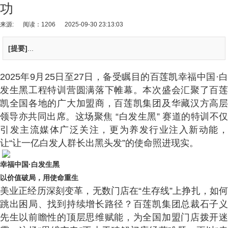
功
来源:
阅读：1206
2025-09-30 23:13:03
[提要]
...
2025年9月25日至27日，备受瞩目的百莲凯幸福中国·白
发生黑工程特训营圆满落下帷幕。本次盛会汇聚了百莲
凯全国各地的广大加盟商，百莲凯集团及华藏汉方高层
领导亦共同出席。这场聚焦 “白发生黑” 赛道的特训不仅
引发主流媒体广泛关注，更为养发行业注入新动能，
让“让一亿白发人群长出黑头发”的使命照进现实。
幸福中国·白发生黑
以价值破局，用使命重生
美业正经历深刻变革，无数门店在“生存线”上挣扎，如何
跳出困局、找到持续增长路径？百莲凯集团总裁石子义
先生以前瞻性的顶层思维赋能，为全国加盟门店拨开迷