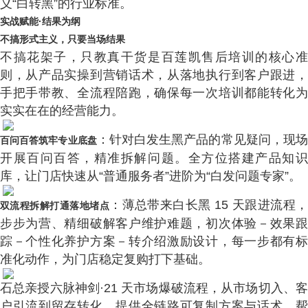
义“白转黑”的行业标准。
实战赋能·结果为纲
不搞形式主义，只要当场结果
不搞花架子，只教真干货是百莲凯售后培训的核心准
则，从产品实操到营销话术，从落地执行到客户跟进，
手把手带教、全流程陪跑，确保每一次培训都能转化为
实实在在的经营能力。
：针对白发生黑产品的常见疑问，现
百问百答筑牢专业底盘
开展百问百答，精准拆解问题。全方位搭建产品知识
库，让门店快速从“普通服务者”进阶为“白发问题专家”。
：薄总带来白长黑 15 天跟进流程
双流程拆解打通落地堵点
步步为营、精细破解客户维护难题，初次体验－效果跟
踪－个性化养护方案－转介绍激励设计，每一步都有标
准化动作，为门店稳定复购打下基础。
石总亲授六脉神剑·21 天市场爆破流程，从市场切入、客
户引流到留存转化，提供全链路可复制方案与话术，帮