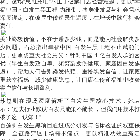
雾。这场“思维充电”不止于破解门店经营难题，更以“幸
福中国・白发生黑工程”为纽带，将美业发展与社会需求
深度绑定，在破局中传递民生温度，在增长中践行社会
责任。
美业终极价值，不在于赚多少钱，而是能为社会解决多
少问题。石总指出幸福中国·白发生黑工程不止赋能门
店，更承载重大社会意义：针对中国 1 亿白发人群的困
扰（早生白发致自卑、频繁染发伤健康、家庭因白发焦
虑），帮助人们告别染发依赖、重拾黑发自信，让家庭
重获幸福感，减少健康隐患，让门店在传递福祉中收获
客户信任与长期盈利。
苏总则在现场深度解析了白发生黑核心技术，她表
示：“过去行业默认‘白发只能染不能长’，但我们用技术打
破了这一认知！”
百莲凯白发生黑项目通过成分研发与临床验证的双重保
障，全链路穿透市场需求痛点，更以精准功效重新定