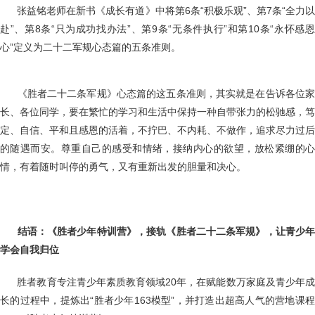
张益铭老师在新书《成长有道》中将第6条“积极乐观”、第7条“全力
赴”、第8条“只为成功找办法”、第9条“无条件执行”和第10条“永怀感恩
心”定义为二十二军规心态篇的五条准则。
《胜者二十二条军规》心态篇的这五条准则，其实就是在告诉各位
长、各位同学，要在繁忙的学习和生活中保持一种自带张力的松驰感，笃
定、自信、平和且感恩的活着，不拧巴、不内耗、不做作，追求尽力过后
的随遇而安。尊重自己的感受和情绪，接纳内心的欲望，放松紧绷的心
情，有着随时叫停的勇气，又有重新出发的胆量和决心。
结语：《胜者少年特训营》，接轨《胜者二十二条军规》，让青少
学会自我归位
胜者教育专注青少年素质教育领域20年，在赋能数万家庭及青少年
长的过程中，提炼出“胜者少年163模型”，并打造出超高人气的营地课程