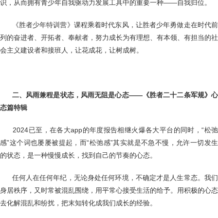
识，从而拥有青少年自我驱动力发展工具中的重要一种——自我归位。
《胜者少年特训营》课程乘着时代东风，让胜者少年勇做走在时代
列的奋进者、开拓者、奉献者，努力成长为有理想、有本领、有担当的社
会主义建设者和接班人，让花成花，让树成树。
二、风雨兼程是状态，风雨无阻是心态——《胜者二十二条军规》
态篇特辑
2024已至，在各大app的年度报告相继火爆各大平台的同时，“松
感”这个词也屡屡被提起，而“松弛感”其实就是不急不慢，允许一切发生
的状态，是一种慢慢成长，找到自己的节奏的心态。
任何人在任何年纪，无论身处任何环境，不确定才是人生常态。我
身居秩序，又时常被混乱围绕，用平常心接受生活的给予。用积极的心态
去化解混乱和纷扰，把末知转化成我们成长的经验。