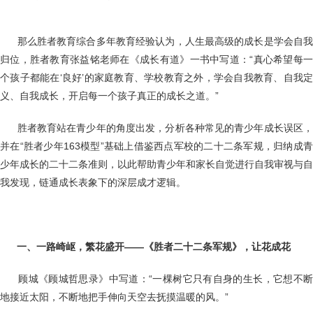
那么胜者教育综合多年教育经验认为，人生最高级的成长是学会自
归位，胜者教育张益铭老师在《成长有道》一书中写道：“真心希望每一
个孩子都能在‘良好’的家庭教育、学校教育之外，学会自我教育、自我定
义、自我成长，开启每一个孩子真正的成长之道。”
胜者教育站在青少年的角度出发，分析各种常见的青少年成长误区
并在“胜者少年163模型”基础上借鉴西点军校的二十二条军规，归纳成青
少年成长的二十二条准则，以此帮助青少年和家长自觉进行自我审视与自
我发现，链通成长表象下的深层成才逻辑。
一、一路崎岖，繁花盛开——《胜者二十二条军规》，让花成花
顾城《顾城哲思录》中写道：“一棵树它只有自身的生长，它想不
地接近太阳，不断地把手伸向天空去抚摸温暖的风。”