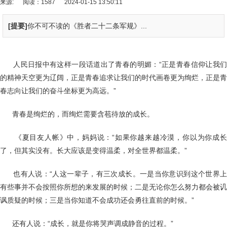
来源:
阅读：1587
2024-01-15 13:50:11
[提要]
你不可不读的《胜者二十二条军规》...
人民日报中有这样一段话道出了青春的明媚：“正是青春信仰让我们
的精神天空更为辽阔，正是青春追求让我们的时代画卷更为绚烂，正是青
春志向让我们的奋斗坐标更为高远。”
青春是绚烂的，而绚烂需要含苞待放的成长。
《夏目友人帐》中，妈妈说：“如果你越来越冷漠，你以为你成
了，但其实没有。长大应该是变得温柔，对全世界都温柔。”
也有人说：“人这一辈子，有三次成长。一是当你意识到这个世界
有些事并不会按照你所想的来发展的时候；二是无论你怎么努力都会被讥
讽质疑的时候；三是当你知道不会成功还会勇往直前的时候。”
还有人说：“成长，就是你将哭声调成静音的过程。”