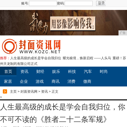
账号:
密码:
注册
广告
推荐：
人生最高级的成长是学会自我归位
耀光棱境，焕新启程 ——人头马
重磅！苏
州天龙制药有限公司正式
首页
资讯
财经
娱乐
科技
汽车
时尚
家居
企业
游戏
商讯
消费
微商
主页
>
封面资讯网
>
资讯
> 正文
>
人生最高级的成长是学会自我归位，你
不可不读的《胜者二十二条军规》