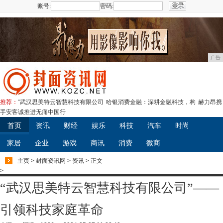
账号:
密码:
注册
广告
推荐：
“武汉思美特云智慧科技有限公司
哈银消费金融：深耕金融科技，构
赫力昂携
手安客诚推进无痛中国行
首页
资讯
财经
娱乐
科技
汽车
时尚
家居
企业
游戏
商讯
消费
微商
主页
>
封面资讯网
>
资讯
> 正文
>
“武汉思美特云智慧科技有限公司”——
引领科技家庭革命