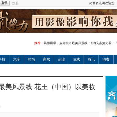
注册
封面资讯网欢迎您!
推荐：
美丽晨曦，点亮城市最美风景线
活动亮点抢先看！
科技
汽车
时尚
家居
企业
游戏
商讯
消费
最美风景线 花王（中国）以美妆
4