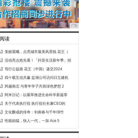
广告
阅读
讯】
美丽晨曦，点亮城市最美风景线 花王（
讯】
活动亮点抢先看！「抖音生活新年季」招
讯】
笃行公益路 花王（中国）递交2024
讯】
四十载互信共赢 盐湖公司访问日立建机
讯】
跨越南北 与青年学子共筑绿色梦想 2
讯】
阿米日记：以紫草推进生命科学新篇章
讯】
关于代表执行役 执行役社长兼CEO的
讯】
文化酿成的传奇：剑南春与千年绵竹
讯】
性能凶猛，快人一代，一加 Ace 5