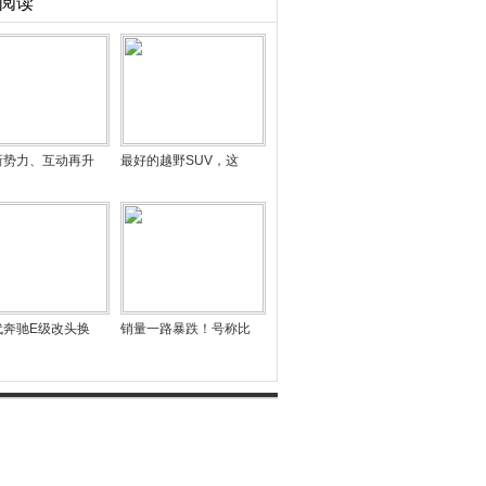
阅读
新势力、互动再升
最好的越野SUV，这
代奔驰E级改头换
销量一路暴跌！号称比