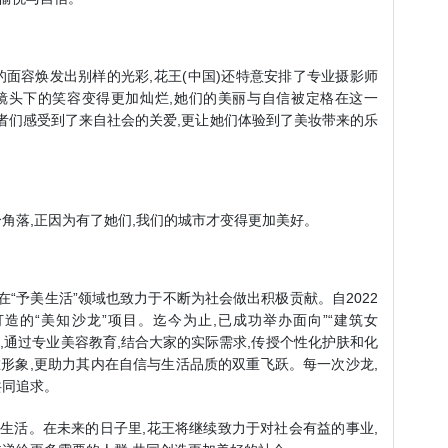
的面容焕发出别样的光彩,花王(中国)还特意安排了专业摄影师
镜头下的笑容变得更加灿烂,她们的美丽与自信被定格在这一
护者们感受到了来自社会的关爱,更让她们体验到了美妆带来的乐
角落,正因为有了她们,我们的城市才变得更加美好。
景,在“予美生活”领域也致力于不断为社会做出积极贡献。自2022
造的“美知沙龙”项目。迄今为止,已成功举办面向”“建筑女
动,通过专业美容教育,结合大家的实际需求,传授个性化护肤和化
在形象,更助力其内在自信与生活品质的双重飞跃。每一次沙龙,
共同追求。
质生活。在未来的日子里,花王将继续致力于对社会有益的事业,