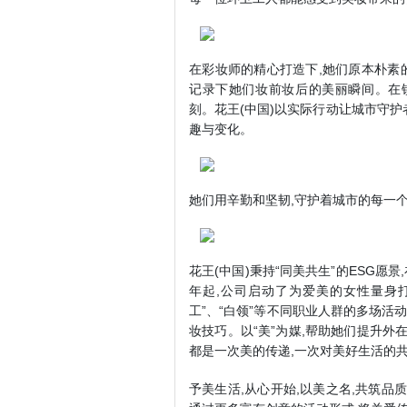
在彩妆师的精心打造下,她们原本朴素
记录下她们妆前妆后的美丽瞬间。在
刻。花王(中国)以实际行动让城市守
趣与变化。
她们用辛勤和坚韧,守护着城市的每一个
花王(中国)秉持“同美共生”的ESG愿
年起,公司启动了为爱美的女性量身打
工”、“白领”等不同职业人群的多场活
妆技巧。以“美”为媒,帮助她们提升外
都是一次美的传递,一次对美好生活的
予美生活,从心开始,以美之名,共筑品