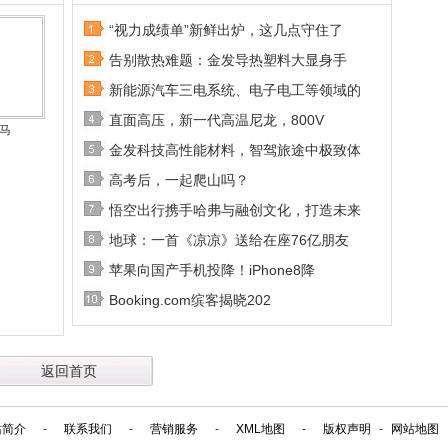
“视力成绩单”新鲜出炉，这几点守住了
告别散热难题：金发导热塑料大显身手
新能源汽车三电系统、电子电工等领域的
直面高压，新一代高温尼龙，800V
1马
金发科技高性能材料，智驾旅途中极致体
高考后，一起爬山吗？
悟空出行携手哈弗与融创文化，打造未来
地球：一首《凉凉》送给在座76亿朋友
苹果向国产手机投降！iPhone8降
Booking.com缤客揭晓202
返回首页
站简介
-
联系我们
-
营销服务
-
XML地图
-
版权声明
-
网站地图