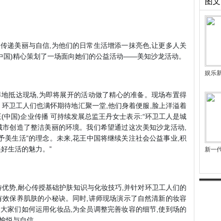
图文
传递美丽与自信,为他们的日常生活增添一抹亮色,让更多人关
(中国)精心策划了一场面向她们的公益活动——美知沙龙活动。
娱乐
早早地抵达现场,为即将展开的活动做了精心的准备。现场布置得
。环卫工人们也满怀期待地汇聚一堂,他们身着便服,脸上洋溢着
(中国)企业传播 可持续发展总监王丹女士表示:“环卫工人是城
城市创造了整洁美丽的环境。我们希望通过这次美知沙龙活动,
予美生活”的理念。未来,花王中国将继续关注社会公益事业,积
好生活的魅力。”
新一
特优势,耐心传授基础护肤知识与化妆技巧,并针对环卫工人们的
有效保养肌肤的小秘诀。同时,讲师现场演示了自然清新的妆容
大家们如何运用化妆品,为全员调整完善妆容的细节,使到场的
愉悦与自信。