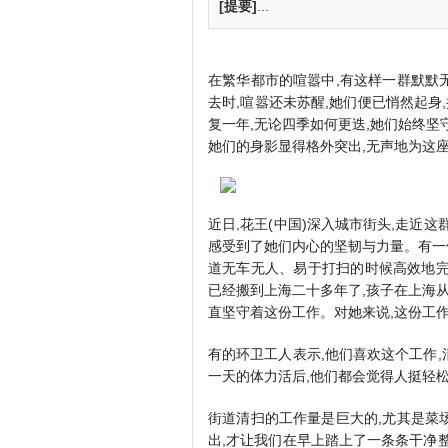
[提要]
...
在繁华都市的喧嚣中,有这样一群默默
去时,喧嚣还未苏醒,她们便已悄然起身
复一年,无论四季如何更迭,她们始终坚
她们的身影显得格外突出,无声地为这
近日,花王(中国)深入城市街头,走近
感受到了她们内心的坚韧与力量。有一
道无车无人、易于打扫的时候高效地完
已经搬到上海二十多年了,孩子在上海从
直坚守着这份工作。对她来说,这份工
有的环卫工人表示,他们喜欢这个工作
一天的体力活后,他们都会觉得人挺轻
街道清扫的工作量是巨大的,尤其是菜
出,才让我们在早上踏上了一条条干净