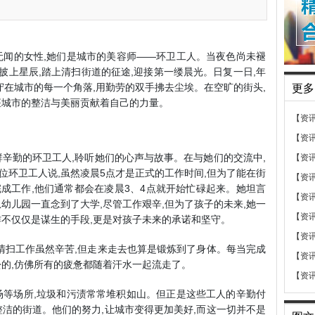
无闻的女性,她们是城市的美容师——环卫工人。当夜色尚未褪
,披上星辰,踏上清扫街道的征途,迎接第一缕晨光。日复一日,年
守在城市的每一个角落,用勤劳的双手拂去尘埃。在空旷的街头,
更多
座城市的整洁与美丽贡献着自己的力量。
【资
【资
这群辛勤的环卫工人,聆听她们的心声与故事。在与她们的交流中,
【资
位环卫工人说,虽然凌晨5点才是正式的工作时间,但为了能在街
【资
成工作,他们通常都会在凌晨3、4点就开始忙碌起来。她坦言
【资
幼儿园一直念到了大学,尽管工作艰辛,但为了孩子的未来,她一
【资
作不仅仅是谋生的手段,更是对孩子未来的承诺和坚守。
【资
,清扫工作虽然辛苦,但走来走去也算是锻炼到了身体。每当完成
【资
松的,仿佛所有的疲惫都随着汗水一起流走了。
【资
场等场所,垃圾和污渍常常堆积如山。但正是这些工人的辛勤付
整洁的街道。他们的努力,让城市变得更加美好,而这一切并不是