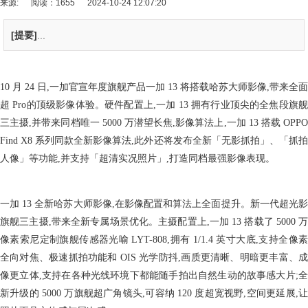
来源:
阅读：1655
2024-10-24 12:07:20
[提要]
...
10 月 24 日,一加官宣年度旗舰产品一加 13 将搭载哈苏大师影像,带来全面
超 Pro的顶级影像体验。硬件配置上,一加 13 拥有行业顶尖的全焦段旗舰
三主摄,并带来同档唯一 5000 万潜望长焦,影像算法上,一加 13 搭载 OPPO
Find X8 系列同款全新影像算法,此外还将发布全新「无影抓拍」、「抓拍
人像」等功能,并支持「超清实况照片」,打造同档最强影像表现。
一加 13 全新哈苏大师影像,在影像配置和算法上全面提升。新一代超光影
旗舰三主摄,带来全新专属场景优化。主摄配置上,一加 13 搭载了 5000 万
像素索尼定制旗舰传感器光喻 LYT-808,拥有 1/1.4 英寸大底,支持全像素
全向对焦、极速抓拍功能和 OIS 光学防抖,画质更清晰、明暗更丰富、成
像更立体,支持在各种光线环境下都能随手拍出自然生动的故事感大片;全
新升级的 5000 万旗舰超广角镜头,可容纳 120 度超宽视野,空间更延展,让