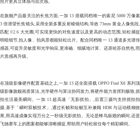
照片更具立体感与层次感。
在旗舰产品最关注的长焦方面,一加 13 搭载同档唯一的索尼 5000 万像素
3 倍潜望长焦镜头,采用全新多重反射棱镜结构,等效 73mm 黄金人像焦段,
匹配 f/2.6 大光圈,可实现更快的对焦速度以及更高的动态范围,轻松捕捉
明暗细节,拍人像、拍风景都能轻松出片。配合同档唯一 13 通道多光谱传
感器,可提升灵敏度和光学响应,更准确、细腻地计算、还原哈苏自然色,照
片质感再升级。
在顶级影像硬件配置基础之上,一加 13 还全面搭载 OPPO Find X8 系列顶
级影像旗舰画质算法,光学硬件与算法协同发力,将硬件能力发挥到极致,抓
拍生活最美瞬间。一加 13 超高速「无影抓拍」,后置三摄均支持抓拍拍
摄,基于「瞬时双帧技术」,通过长帧和短帧互补兼顾 HDR 与运动模糊效
果,用高速成像实现万分之一秒级无影抓拍。无论是蜂鸟振翅的瞬间,还是
飞驰赛车上的图案都能够清晰捕捉,帮助用户轻松留住每个精彩瞬间。