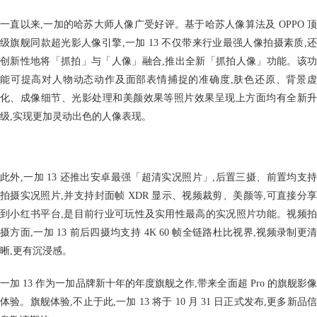
一直以来,一加的哈苏大师人像广受好评。基于哈苏人像算法及 OPPO 顶
级旗舰同款超光影人像引擎,一加 13 不仅带来行业最强人像拍摄素质,还
创新性地将「抓拍」与「人像」融合,推出全新「抓拍人像」功能。该功
能可提高对人物动态动作及面部表情捕捉的准确度,肤色还原、背景虚
化、成像细节、光影处理和美颜效果等照片效果呈现上方面均有全新升
级,实现更加灵动出色的人像表现。
此外,一加 13 还推出安卓最强「超清实况照片」,后置三摄、前置均支持
拍摄实况照片,并支持封面帧 XDR 显示、视频裁剪、美颜等,可直接分享
到小红书平台,是目前行业可玩性及实用性最高的实况照片功能。视频拍
摄方面,一加 13 前后四摄均支持 4K 60 帧全链路杜比视界,视频录制更清
晰,更有沉浸感。
一加 13 作为一加品牌新十年的年度旗舰之作,带来全面超 Pro 的旗舰影像
体验。旗舰体验,不止于此,一加 13 将于 10 月 31 日正式发布,更多新品信