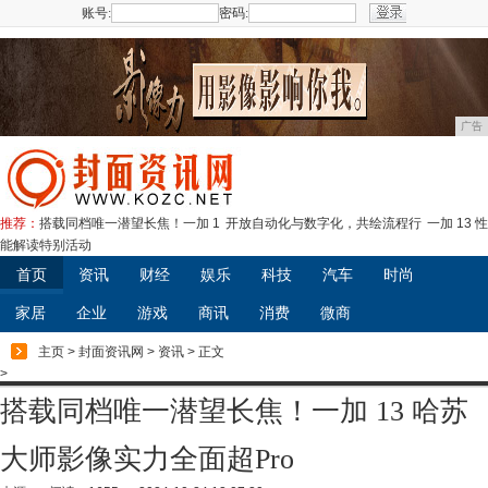
账号:
密码:
注册
广告
推荐：
搭载同档唯一潜望长焦！一加 1
开放自动化与数字化，共绘流程行
一加 13 性
能解读特别活动
首页
资讯
财经
娱乐
科技
汽车
时尚
家居
企业
游戏
商讯
消费
微商
主页
>
封面资讯网
>
资讯
> 正文
>
搭载同档唯一潜望长焦！一加 13 哈苏
大师影像实力全面超Pro