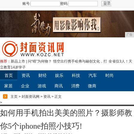
账号:
密码:
注册
广告
推荐：
新品上市 | 问“晴”为何物？
悟空出行携手哈弗与融创文化，打
全省仅3人！天
立教育14岁学子
首页
资讯
财经
娱乐
科技
汽车
时尚
家居
企业
游戏
商讯
消费
微商
主页
>
封面资讯网
>
资讯
> 正文
>
如何用手机拍出美美的照片？摄影师教
你5个iphone拍照小技巧!