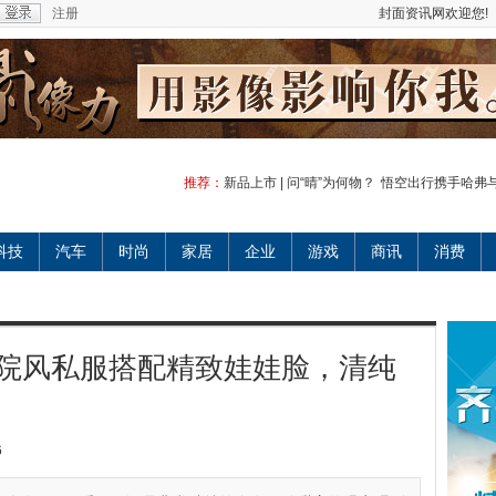
注册
封面资讯网欢迎您!
推荐：
新品上市 | 问“晴”为何物？
悟空出行携手哈弗
科技
汽车
时尚
家居
企业
游戏
商讯
消费
院风私服搭配精致娃娃脸，清纯
6