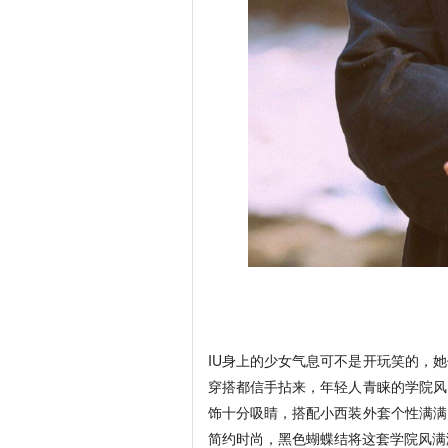
IU身上的少女气息可不是开玩笑的，
穿搭都信手拈来，年轻人青睐的学院风
饰十分吸睛，搭配小西装外套个性满满
简约时尚，黑色蝴蝶结将这套学院风满