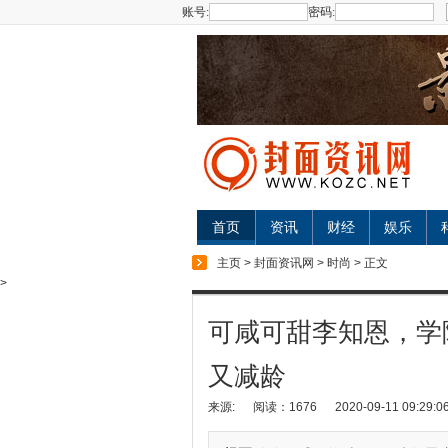
账号:
密码:
首页
资讯
财经
娱乐
主页
>
封面资讯网
>
时尚
> 正文
>
可咸可甜李知恩，学
又减龄
来源:
阅读：1676
2020-09-11 09:29:0