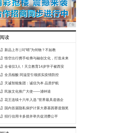
广告
阅读
讯】
新品上市 | 问“晴”为何物？不如教
讯】
悟空出行携手哈弗与融创文化，打造未来
讯】
全省仅3人！天立教育14岁学子被西安
讯】
全员核酸 同溢堂引领抓实疫情防控
讯】
天诚智能集团：诚信为本 品质护航
讯】
民族文化推广大使——浦钟逵
讯】
花王连续十六年入选 “世界最具道德企
讯】
国内首届隐私保护计算大赛基因赛道颁奖
讯】
招行信用卡多措并举共促消费公平