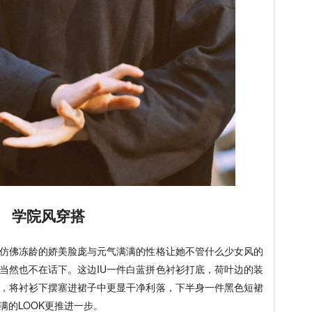
学院风穿搭
她仿佛冻龄的娇美脸庞与元气满满的性格让她不管什么少女风的
当然也不在话下。这边IU一件白蓝拼色衬衫打底，荷叶边的装
，将衬衫下摆塞进裙子中更显干净利落，下半身一件黑色短裙
满的LOOK更推进一步。