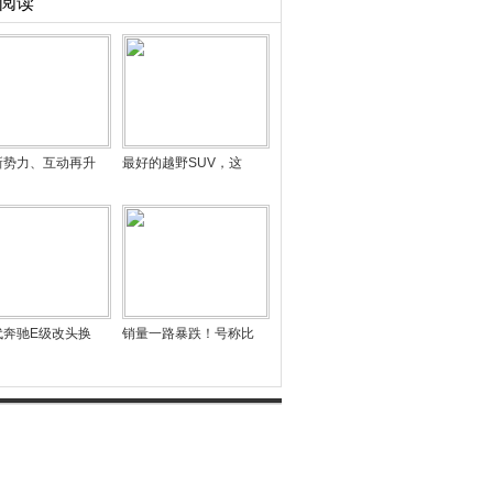
阅读
新势力、互动再升
最好的越野SUV，这
代奔驰E级改头换
销量一路暴跌！号称比